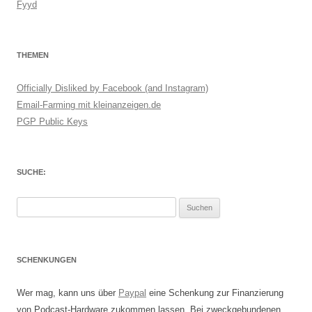
Fyyd
THEMEN
Officially Disliked by Facebook (and Instagram)
Email-Farming mit kleinanzeigen.de
PGP Public Keys
SUCHE:
Suchen
nach:
SCHENKUNGEN
Wer mag, kann uns über
Paypal
eine Schenkung zur Finanzierung
von Podcast-Hardware zukommen lassen. Bei zweckgebundenen