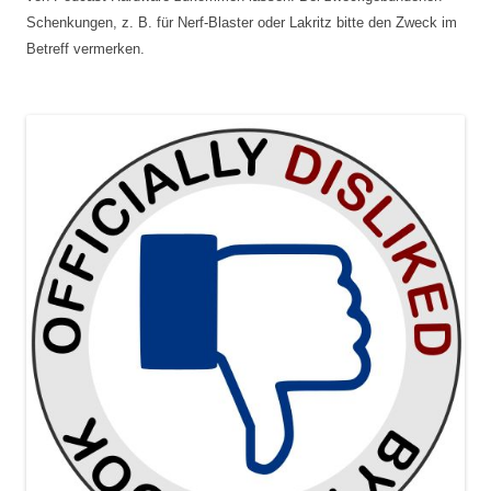
Schenkungen, z. B. für Nerf-Blaster oder Lakritz bitte den Zweck im
Betreff vermerken.