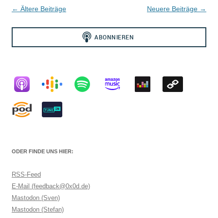
Beitragsnavigation
←
Ältere Beiträge
Neuere Beiträge
→
ODER FINDE UNS HIER:
RSS-Feed
E-Mail (feedback@0x0d.de)
Mastodon (Sven)
Mastodon (Stefan)