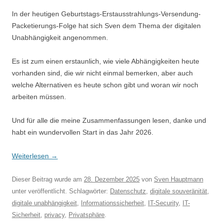
In der heutigen Geburtstags-Erstausstrahlungs-Versendung-
Packetierungs-Folge hat sich Sven dem Thema der digitalen
Unabhängigkeit angenommen.
Es ist zum einen erstaunlich, wie viele Abhängigkeiten heute
vorhanden sind, die wir nicht einmal bemerken, aber auch
welche Alternativen es heute schon gibt und woran wir noch
arbeiten müssen.
Und für alle die meine Zusammenfassungen lesen, danke und
habt ein wundervollen Start in das Jahr 2026.
Weiterlesen
→
Dieser Beitrag wurde am
28. Dezember 2025
von
Sven Hauptmann
unter veröffentlicht. Schlagwörter:
Datenschutz
,
digitale souveränität
,
digitale unabhängigkeit
,
Informationssicherheit
,
IT-Security
,
IT-
Sicherheit
,
privacy
,
Privatsphäre
.