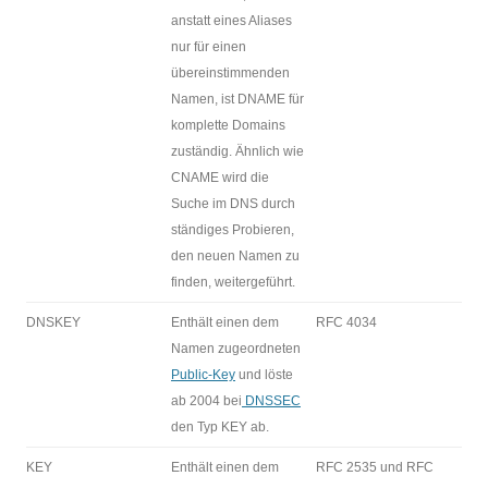
anstatt eines Aliases
nur für einen
übereinstimmenden
Namen, ist DNAME für
komplette Domains
zuständig. Ähnlich wie
CNAME wird die
Suche im DNS durch
ständiges Probieren,
den neuen Namen zu
finden, weitergeführt.
DNSKEY
Enthält einen dem
RFC 4034
Namen zugeordneten
Public-Key
und löste
ab 2004 bei
DNSSEC
den Typ KEY ab.
KEY
Enthält einen dem
RFC 2535 und RFC