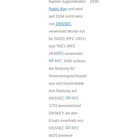
Namen zugeordneten
2930
Public-Key
und wird
seit 2004 nicht mehr
von
DNSSEC
verwendet.Wurde nur
für SIG(0) (RFC 2931)
und TKEY (RFC
[21]
2930
) verwendet.
[23]
RFC 3445 schloss
die Nutzung für
Anwendungsschlüssel
aus und beschränkte
ihre Nutzung auf
[24]
DNSSEC.
RFC
3755 kennzeichnet
DNSKEY als den
Ersatz innerhalb von
[25]
DNSSEC.
RFC
4025 benennt