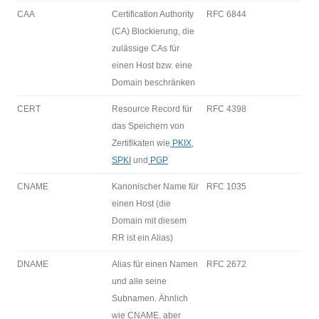
CAA
Certification Authority
RFC 6844
(CA) Blockierung, die
zulässige CAs für
einen Host bzw. eine
Domain beschränken
CERT
Resource Record für
RFC 4398
das Speichern von
Zertifikaten wie
PKIX
,
SPKI
und
PGP
CNAME
Kanonischer Name für
RFC 1035
einen Host (die
Domain mit diesem
RR ist ein Alias)
DNAME
Alias für einen Namen
RFC 2672
und alle seine
Subnamen. Ähnlich
wie CNAME, aber