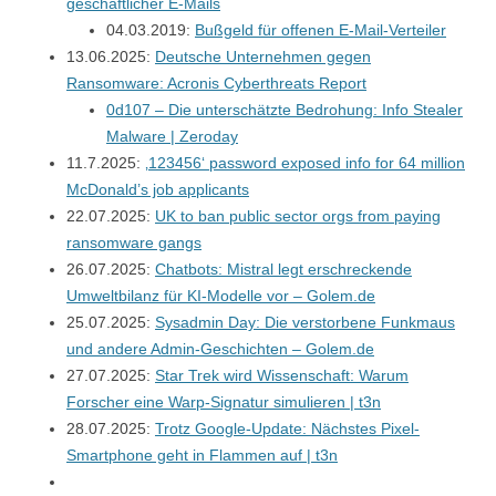
geschäftlicher E-Mails
04.03.2019:
Bußgeld für offenen E-Mail-Verteiler
13.06.2025:
Deutsche Unternehmen gegen
Ransomware: Acronis Cyberthreats Report
0d107 – Die unterschätzte Bedrohung: Info Stealer
Malware | Zeroday
11.7.2025:
‚123456‘ password exposed info for 64 million
McDonald’s job applicants
22.07.2025:
UK to ban public sector orgs from paying
ransomware gangs
26.07.2025:
Chatbots: Mistral legt erschreckende
Umweltbilanz für KI-Modelle vor –
Golem.de
25.07.2025:
Sysadmin Day: Die verstorbene Funkmaus
und andere Admin-Geschichten – Golem.de
27.07.2025:
Star Trek wird Wissenschaft: Warum
Forscher eine Warp-Signatur simulieren | t3n
28.07.2025:
Trotz Google-Update: Nächstes Pixel-
Smartphone geht in Flammen auf | t3n