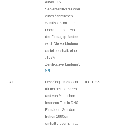
eines TLS
Serverzertifikates oder
eines öffentlichen
Schlüssels mit dem
Domainnamen, wo
der Eintrag gefunden
wird. Die Verbindung
erstellt deshalb eine
„TLSA
Zertifikatsverbindung“.
[48]
TXT
Ursprünglich erdacht
RFC 1035
für frei definierbaren
und von Menschen
lesbaren Text in DNS
Einträgen. Seit den
frühen 1990ern
enthält dieser Eintrag