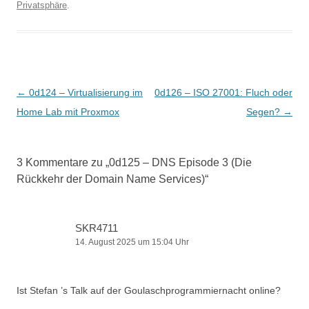
Privatsphäre
.
Beitragsnavigation
←
0d124 – Virtualisierung im
0d126 – ISO 27001: Fluch oder
Home Lab mit Proxmox
Segen?
→
3 Kommentare zu „
0d125 – DNS Episode 3 (Die
Rückkehr der Domain Name Services)
“
SKR4711
14. August 2025 um 15:04 Uhr
Ist Stefan ’s Talk auf der Goulaschprogrammiernacht online?