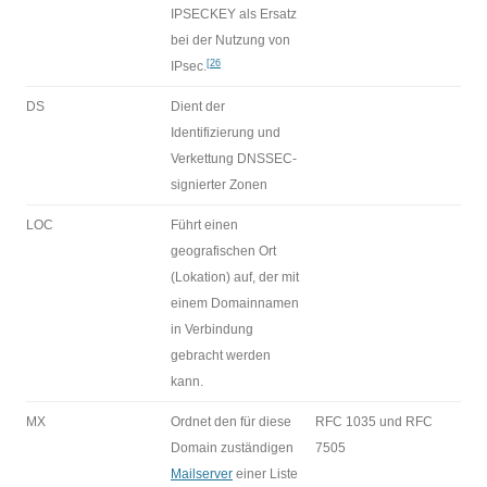
IPSECKEY als Ersatz
bei der Nutzung von
[26
IPsec.
DS
Dient der
Identifizierung und
Verkettung DNSSEC-
signierter Zonen
LOC
Führt einen
geografischen Ort
(Lokation) auf, der mit
einem Domainnamen
in Verbindung
gebracht werden
kann.
MX
Ordnet den für diese
RFC 1035 und RFC
Domain zuständigen
7505
Mailserver
einer Liste