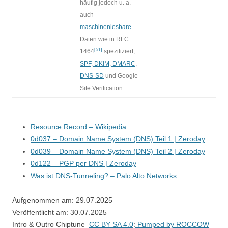
häufig jedoch u. a.
auch
maschinenlesbare
Daten wie in RFC
[51]
1464
spezifiziert,
SPF
,
DKIM
,
DMARC
,
DNS-SD
und Google-
Site Verification.
Resource Record – Wikipedia
0d037 – Domain Name System (DNS) Teil 1 | Zeroday
0d039 – Domain Name System (DNS) Teil 2 | Zeroday
0d122 – PGP per DNS | Zeroday
Was ist DNS-Tunneling? – Palo Alto Networks
Aufgenommen am: 29.07.2025
Veröffentlicht am: 30.07.2025
Intro & Outro Chiptune
CC BY SA 4.0
:
Pumped by ROCCOW