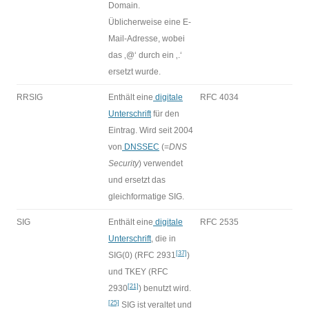
Domain.
Üblicherweise eine E-
Mail-Adresse, wobei
das ‚@‘ durch ein ‚.‘
ersetzt wurde.
RRSIG
Enthält eine
digitale
RFC 4034
Unterschrift
für den
Eintrag. Wird seit 2004
von
DNSSEC
(=
DNS
Security
) verwendet
und ersetzt das
gleichformatige SIG.
SIG
Enthält eine
digitale
RFC 2535
Unterschrift
, die in
[37]
SIG(0) (RFC 2931
)
und TKEY (RFC
[21]
2930
) benutzt wird.
[25]
SIG ist veraltet und