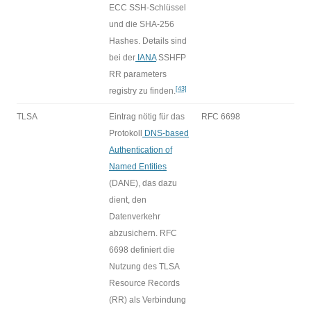
ECC SSH-Schlüssel
und die SHA-256
Hashes. Details sind
bei der
IANA
SSHFP
RR parameters
[43]
registry zu finden.
TLSA
Eintrag nötig für das
RFC 6698
Protokoll
DNS-based
Authentication of
Named Entities
(DANE), das dazu
dient, den
Datenverkehr
abzusichern. RFC
6698 definiert die
Nutzung des TLSA
Resource Records
(RR) als Verbindung