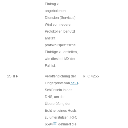
Eintrag zu
angebotenen
Diensten (Services).
Wird von neueren
Protokollen benutzt
anstatt
protokollspezifische
Einträge zu erstellen,
wie dies bei MX der
Fall ist.
SSHFP
Veröffentlichung der
RFC 4255
Fingerprints von
SSH
-
Schlüsseln in das
DNS, um die
Überprüfung der
Echtheit eines Hosts
zu unterstützen. RFC
[42]
6594
definiert die