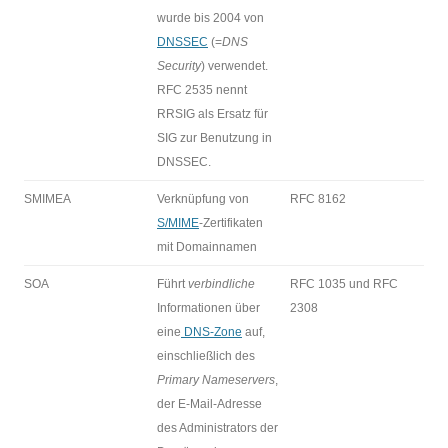
wurde bis 2004 von
DNSSEC
(=
DNS
Security
) verwendet.
RFC 2535 nennt
RRSIG als Ersatz für
SIG zur Benutzung in
DNSSEC.
SMIMEA
Verknüpfung von
RFC 8162
S/MIME
-Zertifikaten
mit Domainnamen
SOA
Führt
verbindliche
RFC 1035 und RFC
Informationen über
2308
eine
DNS-Zone
auf,
einschließlich des
Primary Nameservers
,
der E-Mail-Adresse
des Administrators der