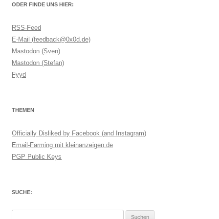
ODER FINDE UNS HIER:
RSS-Feed
E-Mail (feedback@0x0d.de)
Mastodon (Sven)
Mastodon (Stefan)
Fyyd
THEMEN
Officially Disliked by Facebook (and Instagram)
Email-Farming mit kleinanzeigen.de
PGP Public Keys
SUCHE:
Suchen