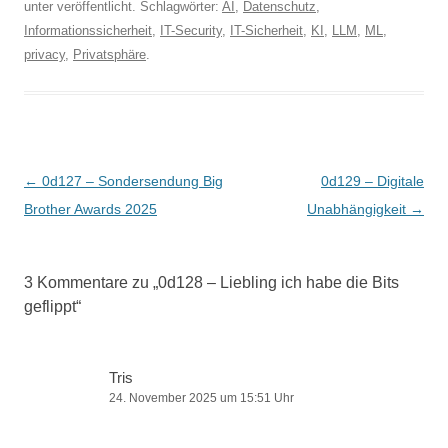
unter veröffentlicht. Schlagwörter:
AI
,
Datenschutz
,
Informationssicherheit
,
IT-Security
,
IT-Sicherheit
,
KI
,
LLM
,
ML
,
privacy
,
Privatsphäre
.
Beitragsnavigation
←
0d127 – Sondersendung Big
0d129 – Digitale
Brother Awards 2025
Unabhängigkeit
→
3 Kommentare zu „
0d128 – Liebling ich habe die Bits
geflippt
“
Tris
24. November 2025 um 15:51 Uhr