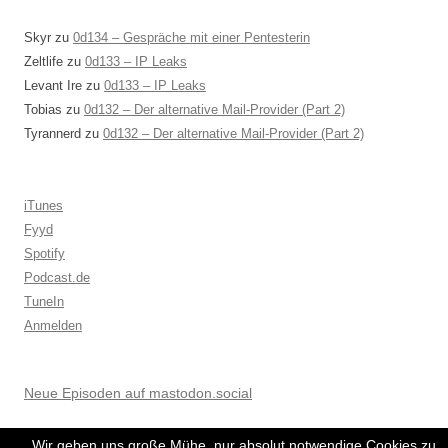
Skyr
zu
0d134 – Gespräche mit einer Pentesterin
Zeltlife
zu
0d133 – IP Leaks
Levant Ire
zu
0d133 – IP Leaks
Tobias
zu
0d132 – Der alternative Mail-Provider (Part 2)
Tyrannerd
zu
0d132 – Der alternative Mail-Provider (Part 2)
iTunes
Fyyd
Spotify
Podcast.de
TuneIn
Anmelden
Neue Episoden auf mastodon.social
Wir geben uns große Mühe, nur absolut notwendige Cookies zu