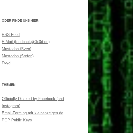
ODER FINDE UNS HIER:
RSS-Feed
E-Mail (feedback@0x0d.de)
Mastodon (Sven)
Mastodon (Stefan)
Fyyd
THEMEN
Officially Disliked by Facebook (and
Instagram)
Email-Farming mit kleinanzeigen.de
PGP Public Keys