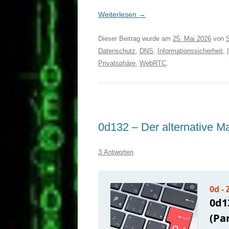
Weiterlesen
→
Dieser Beitrag wurde am
25. Mai 2026
von
Datenschutz
,
DNS
,
Informationssicherheit
,
Privatsphäre
,
WebRTC
.
0d132 – Der alternative Ma
3 Antworten