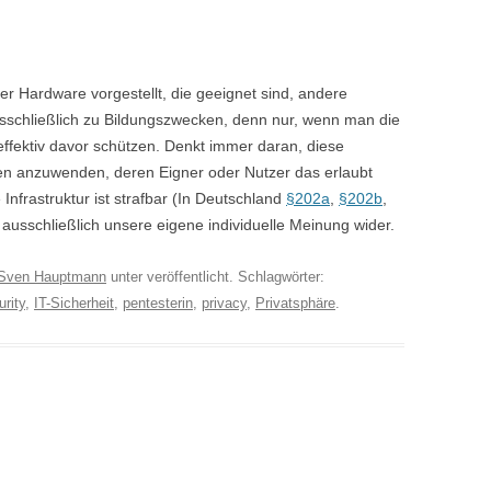
r Hardware vorgestellt, die geeignet sind, andere
sschließlich zu Bildungszwecken, denn nur, wenn man die
effektiv davor schützen. Denkt immer daran, diese
en anzuwenden, deren Eigner oder Nutzer das erlaubt
Infrastruktur ist strafbar (In Deutschland
§202a
,
§202b
,
usschließlich unsere eigene individuelle Meinung wider.
Sven Hauptmann
unter veröffentlicht. Schlagwörter:
urity
,
IT-Sicherheit
,
pentesterin
,
privacy
,
Privatsphäre
.