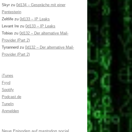
Skyr
zu
0d134 – Gespräche mit einer
Pentesterin
Zeltlife
zu
0d133 – IP Leaks
Levant Ire
zu
0d133 – IP Leaks
Tobias
zu
0d132 – Der alternative Mail-
Provider (Part 2)
Tyrannerd
zu
0d132 – Der alternative Mail-
Provider (Part 2)
iTunes
Fyyd
Spotify
Podcast.de
TuneIn
Anmelden
Neue Episoden auf mastodon.social