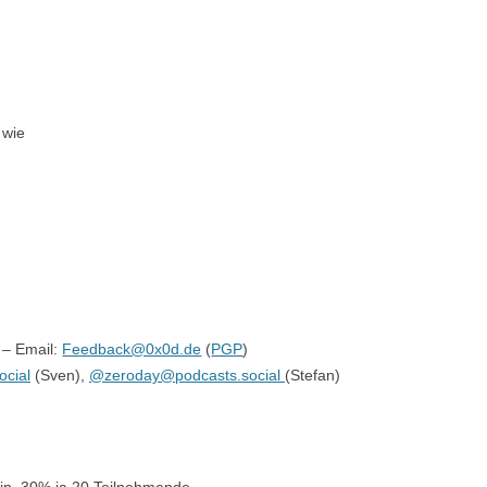
 wie
– Email:
Feedback@0x0d.de
(
PGP
)
cial
(Sven),
@zeroday@podcasts.social
(Stefan)