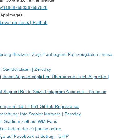
in, 30% ja 20 Teilnehmende
day/116687553367557528
 AppImages
 Lever on Linux | Flathub
rung Besitzern Zugriff auf eigene Fahrzeugdaten | heise
n Standortdaten | Zeroday
tphone-Apps ermöglichen Übernahme durch Angreifer |
I Support Bot to Seize Instagram Accounts – Krebs on
mpromittiert 5.561 GitHub-Repositories
edrohung: Info Stealer Malware | Zeroday
t-Stadium zielt auf WM-Fans
a-Update der c’t | heise online
ige auf Facebook ist Betrug – CHIP