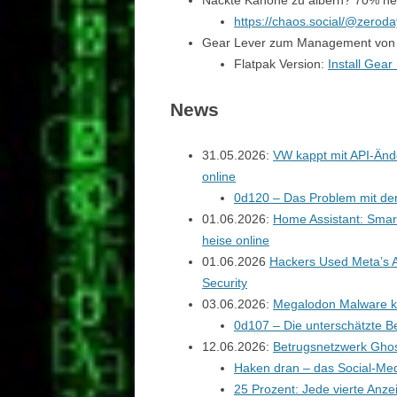
Nackte Kanone zu albern? 70% ne
https://chaos.social/@zero
Gear Lever zum Management von
Flatpak Version:
Install Gear
News
31.05.2026:
VW kappt mit API-Ände
online
0d120 – Das Problem mit de
01.06.2026:
Home Assistant: Smar
heise online
01.06.2026
Hackers Used Meta’s A
Security
03.06.2026:
Megalodon Malware ko
0d107 – Die unterschätzte B
12.06.2026:
Betrugsnetzwerk Ghos
Haken dran – das Social-Medi
25 Prozent: Jede vierte Anze