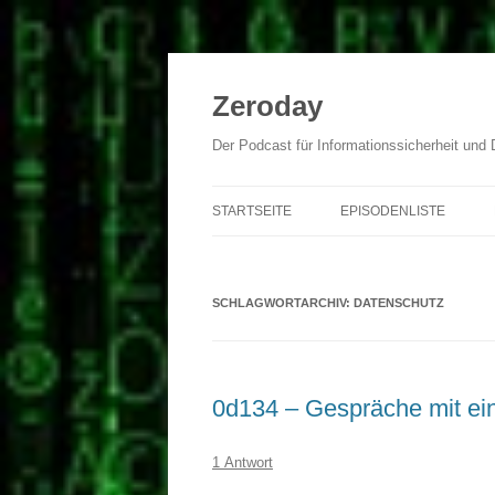
Zum
Inhalt
springen
Zeroday
Der Podcast für Informationssicherheit und
STARTSEITE
EPISODENLISTE
SCHLAGWORTARCHIV:
DATENSCHUTZ
0d134 – Gespräche mit ein
1 Antwort