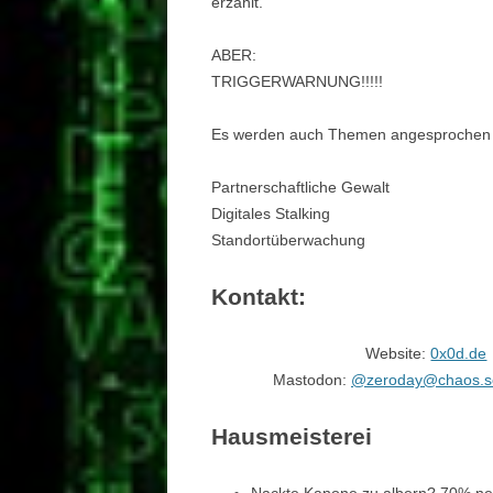
erzählt.
ABER:
TRIGGERWARNUNG!!!!!
Es werden auch Themen angesprochen
Partnerschaftliche Gewalt
Digitales Stalking
Standortüberwachung
Kontakt:
Website:
0x0d.de
Mastodon:
@zeroday@chaos.so
Hausmeisterei