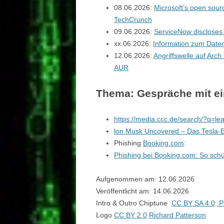
08.06.2026:
Microsoft’s open sour
TechCrunch
09.06.2026:
ServiceNow discloses 
xx.06.2026:
Information zum Daten
12.06.2026:
Angriffswelle auf Arc
AUR
Thema: Gespräche mit ei
https://media.ccc.de/search/?q=lea
lon Musk Uncovered – Das Tesla-
Phishing
Booking.com
:
Phishing bei Booking.com: So sch
Aufgenommen am: 12.06.2026
Veröffentlicht am: 14.06.2026
Intro & Outro Chiptune
CC BY SA 4.0
:
P
Logo
CC BY 2.0
Richard Patterson