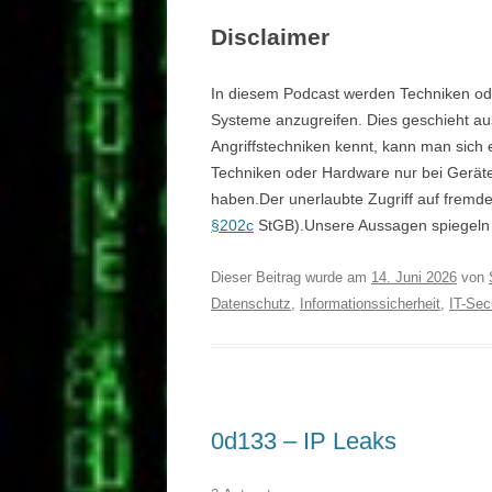
Disclaimer
In diesem Podcast werden Techniken ode
Systeme anzugreifen. Dies geschieht au
Angriffstechniken kennt, kann man sich 
Techniken oder Hardware nur bei Gerät
haben.Der unerlaubte Zugriff auf fremde 
§202c
StGB).Unsere Aussagen spiegeln a
Dieser Beitrag wurde am
14. Juni 2026
von
Datenschutz
,
Informationssicherheit
,
IT-Sec
0d133 – IP Leaks