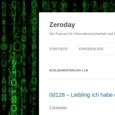
Zum
Inhalt
springen
Zeroday
Der Podcast für Informationssicherheit und
STARTSEITE
EPISODENLISTE
SCHLAGWORTARCHIV:
LLM
0d128 – Liebling ich habe d
3 Antworten