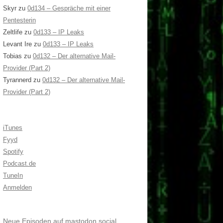
Skyr
zu
0d134 – Gespräche mit einer
Pentesterin
Zeltlife
zu
0d133 – IP Leaks
Levant Ire
zu
0d133 – IP Leaks
Tobias
zu
0d132 – Der alternative Mail-
Provider (Part 2)
Tyrannerd
zu
0d132 – Der alternative Mail-
Provider (Part 2)
iTunes
Fyyd
Spotify
Podcast.de
TuneIn
Anmelden
Neue Episoden auf mastodon.social