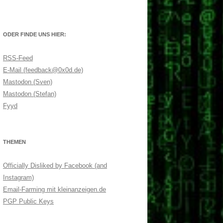
ODER FINDE UNS HIER:
RSS-Feed
E-Mail (feedback@0x0d.de)
Mastodon (Sven)
Mastodon (Stefan)
Fyyd
THEMEN
Officially Disliked by Facebook (and
Instagram)
Email-Farming mit kleinanzeigen.de
PGP Public Keys