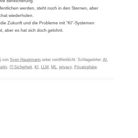
tive Bereicherung.
entlichen werden, steht noch in den Sternen, aber
chat wiederholen.
die Zukunft und die Probleme mit “KI”-Systemen
nt, aber es hat sich doch gelohnt.
5
von
Sven Hauptmann
unter veröffentlicht. Schlagwörter:
AI
,
urity
,
IT-Sicherheit
,
KI
,
LLM
,
ML
,
privacy
,
Privatsphäre
.