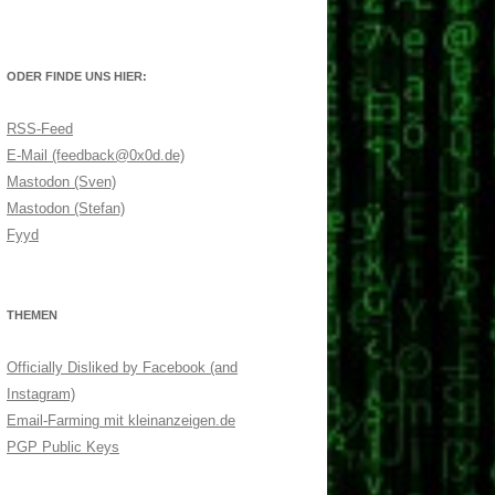
ODER FINDE UNS HIER:
RSS-Feed
E-Mail (feedback@0x0d.de)
Mastodon (Sven)
Mastodon (Stefan)
Fyyd
THEMEN
Officially Disliked by Facebook (and
Instagram)
Email-Farming mit kleinanzeigen.de
PGP Public Keys