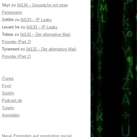
Skyr
zu
0d134 – Gespräche mit einer
Pentesterin
Zeltlife
zu
0d133 – IP Leaks
Levant Ire
zu
0d133 – IP Leaks
Tobias
zu
0d132 – Der alternative Mail-
Provider (Part 2)
Tyrannerd
zu
0d132 – Der alternative Mail-
Provider (Part 2)
iTunes
Fyyd
Spotify
Podcast.de
TuneIn
Anmelden
Neue Episoden auf mastodon.social