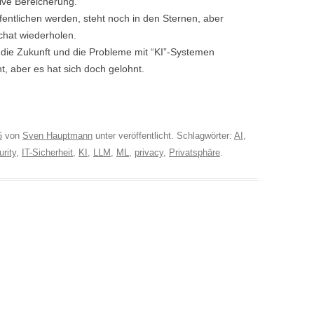
tive Bereicherung.
entlichen werden, steht noch in den Sternen, aber
chat wiederholen.
die Zukunft und die Probleme mit “KI”-Systemen
nt, aber es hat sich doch gelohnt.
5
von
Sven Hauptmann
unter veröffentlicht. Schlagwörter:
AI
,
urity
,
IT-Sicherheit
,
KI
,
LLM
,
ML
,
privacy
,
Privatsphäre
.