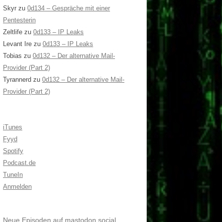
Skyr
zu
0d134 – Gespräche mit einer
Pentesterin
Zeltlife
zu
0d133 – IP Leaks
Levant Ire
zu
0d133 – IP Leaks
Tobias
zu
0d132 – Der alternative Mail-
Provider (Part 2)
Tyrannerd
zu
0d132 – Der alternative Mail-
Provider (Part 2)
iTunes
Fyyd
Spotify
Podcast.de
TuneIn
Anmelden
Neue Episoden auf mastodon.social