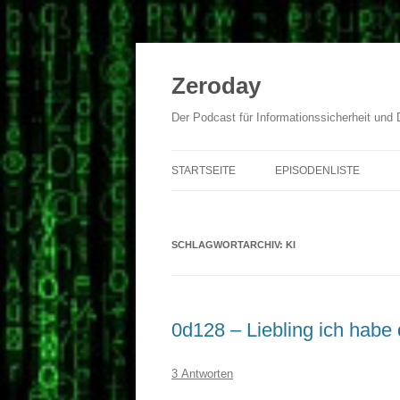
Zum
Inhalt
springen
Zeroday
Der Podcast für Informationssicherheit und
STARTSEITE
EPISODENLISTE
SCHLAGWORTARCHIV:
KI
0d128 – Liebling ich habe d
3 Antworten