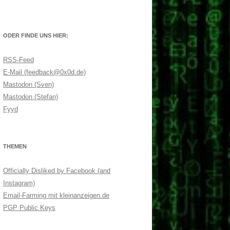
ODER FINDE UNS HIER:
RSS-Feed
E-Mail (feedback@0x0d.de)
Mastodon (Sven)
Mastodon (Stefan)
Fyyd
THEMEN
Officially Disliked by Facebook (and
Instagram)
Email-Farming mit kleinanzeigen.de
PGP Public Keys