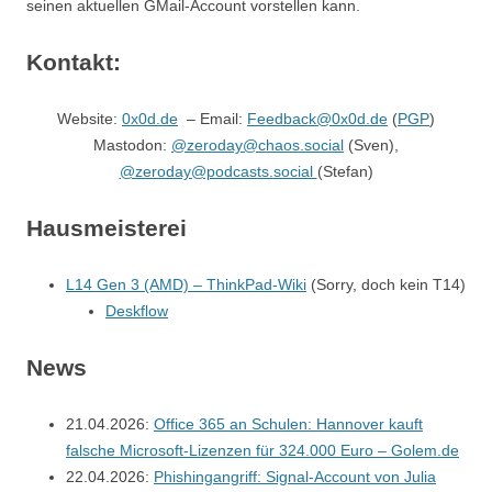
seinen aktuellen GMail-Account vorstellen kann.
Kontakt:
Website:
0x0d.de
– Email:
Feedback@0x0d.de
(
PGP
)
Mastodon:
@zeroday@chaos.social
(Sven),
@zeroday@podcasts.social
(Stefan)
Hausmeisterei
L14 Gen 3 (AMD) – ThinkPad-Wiki
(Sorry, doch kein T14)
Deskflow
News
21.04.2026:
Office 365 an Schulen: Hannover kauft
falsche Microsoft-Lizenzen für 324.000 Euro – Golem.de
22.04.2026:
Phishingangriff: Signal-Account von Julia