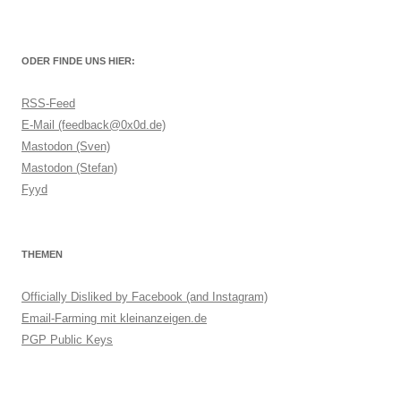
ODER FINDE UNS HIER:
RSS-Feed
E-Mail (feedback@0x0d.de)
Mastodon (Sven)
Mastodon (Stefan)
Fyyd
THEMEN
Officially Disliked by Facebook (and Instagram)
Email-Farming mit kleinanzeigen.de
PGP Public Keys