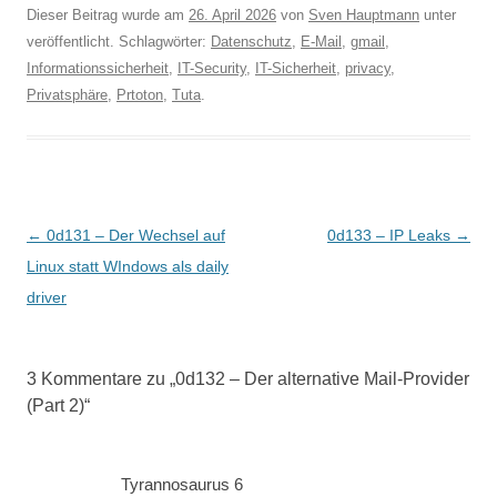
Dieser Beitrag wurde am
26. April 2026
von
Sven Hauptmann
unter
veröffentlicht. Schlagwörter:
Datenschutz
,
E-Mail
,
gmail
,
Informationssicherheit
,
IT-Security
,
IT-Sicherheit
,
privacy
,
Privatsphäre
,
Prtoton
,
Tuta
.
Beitragsnavigation
←
0d131 – Der Wechsel auf
0d133 – IP Leaks
→
Linux statt WIndows als daily
driver
3 Kommentare zu „
0d132 – Der alternative Mail-Provider
(Part 2)
“
Tyrannosaurus 6