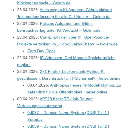
Klöckner gehackt – Golem.de
23.04.2026:
Auch wegen KI-Agenten: Github aktivert
Telemetrieerfassung für alle CLI-Nutzer –
Golem.de
22.04.2026:
Falsche Aufgaben und Bilder:
Lehrbuchverlag unter KI-Verdacht – Golem.de
23.04.2025:
Curl-Entwickler über KI: Open-Source-
Projekte versinken im „High-Quality-Chaos“ –
Golem.de
Zero Day Clock
22.04.2026:
IP-Adressen: Drei Monate Speicherpflicht
geplant
22.04.2026:
271 Firefox-Lücken dank Mythos-KI
geschlossen: Durchbruch für IT-Sicherheit? | heise online
08.04.2026:
Anthropics neues KI-Modell Mythos: Zu
gefährlich für die Öffentlichkeit | heise online
09.04.2026:
APT28 hackt TP-Link-Router:
Verfassungsschutz warnt
0d037 – Domain Name System (DNS) Teil 1 |
Zeroday
0d039 – Domain Name System (DNS) Teil 2 |