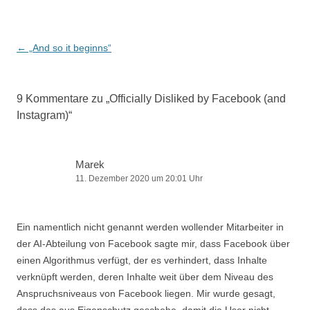
Beitragsnavigation
←
„And so it beginns“
9 Kommentare zu „
Officially Disliked by Facebook (and
Instagram)
“
Marek
11. Dezember 2020 um 20:01 Uhr
Ein namentlich nicht genannt werden wollender Mitarbeiter in
der AI-Abteilung von Facebook sagte mir, dass Facebook über
einen Algorithmus verfügt, der es verhindert, dass Inhalte
verknüpft werden, deren Inhalte weit über dem Niveau des
Anspruchsniveaus von Facebook liegen. Mir wurde gesagt,
dass das aus Eigenschutz geschehe, damit die User nicht