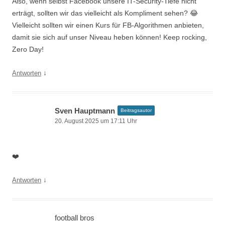
Also, wenn selbst Facebook unsere IT-Security-Tiefe nicht
erträgt, sollten wir das vielleicht als Kompliment sehen? 😂
Vielleicht sollten wir einen Kurs für FB-Algorithmen anbieten,
damit sie sich auf unser Niveau heben können! Keep rocking,
Zero Day!
↓
Antworten
Sven Hauptmann
Beitragsautor
20. August 2025 um 17:11 Uhr
❤️
↓
Antworten
football bros