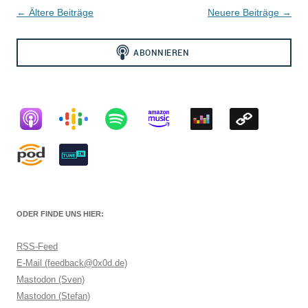
Beitragsnavigation
←
Ältere Beiträge
Neuere Beiträge
→
ODER FINDE UNS HIER:
RSS-Feed
E-Mail (feedback@0x0d.de)
Mastodon (Sven)
Mastodon (Stefan)