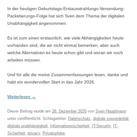
In der heutigen Geburtstags-Erstausstrahlungs-Versendung-
Packetierungs-Folge hat sich Sven dem Thema der digitalen
Unabhängigkeit angenommen.
Es ist zum einen erstaunlich, wie viele Abhängigkeiten heute
vorhanden sind, die wir nicht einmal bemerken, aber auch
welche Alternativen es heute schon gibt und woran wir noch
arbeiten müssen.
Und für alle die meine Zusammenfassungen lesen, danke und
habt ein wundervollen Start in das Jahr 2026.
Weiterlesen
→
Dieser Beitrag wurde am
28. Dezember 2025
von
Sven Hauptmann
unter veröffentlicht. Schlagwörter:
Datenschutz
,
digitale souveränität
,
digitale unabhängigkeit
,
Informationssicherheit
,
IT-Security
,
IT-
Sicherheit
,
privacy
,
Privatsphäre
.