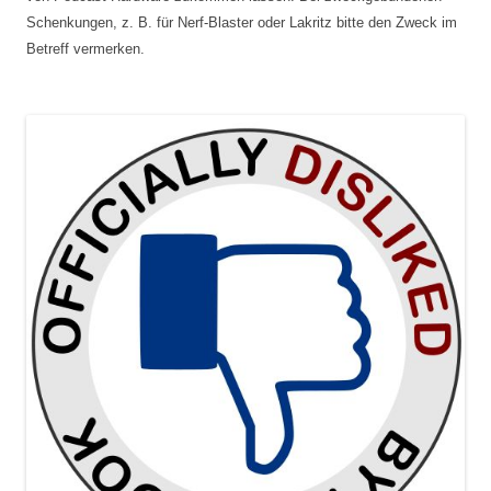
Schenkungen, z. B. für Nerf-Blaster oder Lakritz bitte den Zweck im
Betreff vermerken.