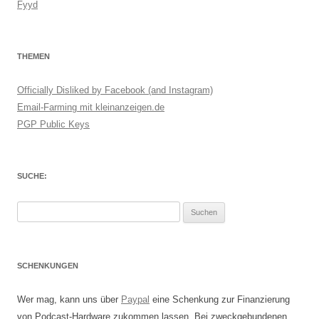
Fyyd
THEMEN
Officially Disliked by Facebook (and Instagram)
Email-Farming mit kleinanzeigen.de
PGP Public Keys
SUCHE:
Suchen
nach:
SCHENKUNGEN
Wer mag, kann uns über
Paypal
eine Schenkung zur Finanzierung
von Podcast-Hardware zukommen lassen. Bei zweckgebundenen