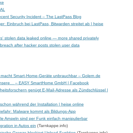
cke
GAL
ecent Security Incident – The LastPass Blog
: Einbruch bei LastPass, Bitwarden streitet ab | heise
ers‘ stolen data leaked online — more shared privately
 breach after hacker posts stolen user data
k macht Smart-Home-Geräte unbrauchbar – Golem.de
! Unsere… – EASY SmartHome GmbH | Facebook
rheitsforschern genügt E-Mail-Adresse als Zündschlüssel |
schon während der Installation | heise online
efahr: Malware kommt als Bildungs-App
iele Ampeln sind per Funk einfach manipulierbar
gration in Autos ein
(Tarnkappe.info)
nische Grenze blockiert Upload-Funktion
(Tarnkappe.info)