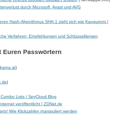
atenverlust durch Microsoft, Avast und AVG
ren Hash-Algorithmus SHA-1 zieht sich wie Kaugummi |
che Verfahren: Empfehlungen und Schlüssellängen
t Euren Passwörtern
kama.at
)
)
t.de
)
‘ Combo Lists | SpyCloud Blog
ternet veröffentlicht | ZDNet.de
arts! Wie Klickzahlen manipuliert werden