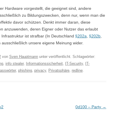
r Hardware vorgestellt, die geeignet sind, andere
sschließlich zu Bildungszwecken, denn nur, wenn man die
effektiv davor schützen. Denkt immer daran, diese
en anzuwenden, deren Eigner oder Nutzer das erlaubt
Infrastruktur ist strafbar (In Deutschland
§202a
,
§202b
,
ausschließlich unsere eigene Meinung wider.
2
von
Sven Hauptmann
unter veröffentlicht. Schlagwörter:
ng
,
info stealer
,
Informationssicherheit
,
IT-Security
,
IT-
asswörter
,
phishing
,
privacy
,
Privatsphäre
,
redline
.
v2
0d100 – Party
→