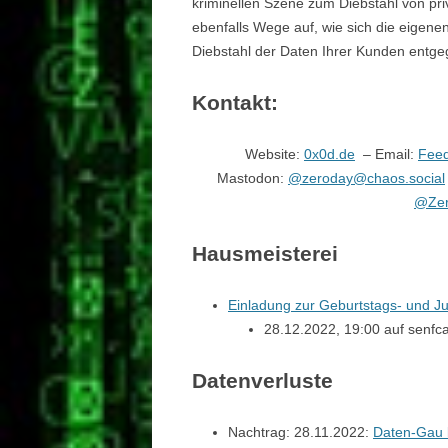
kriminellen Szene zum Diebstahl von pr
ebenfalls Wege auf, wie sich die eigen
Diebstahl der Daten Ihrer Kunden entg
Kontakt:
Website:
0x0d.de
– Email:
Fee
Mastodon:
@zeroday@chaos.social
@Zer
Hausmeisterei
Einladung zur Geburtstags- und J
28.12.2022, 19:00 auf senfcal
Datenverluste
Nachtrag: 28.11.2022:
Daten-Gau 