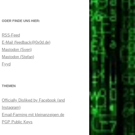
ODER FINDE UNS HIER:
RSS-Feed
E-Mail (feedback@0x0d.de)
Mastodon (Sven)
Mastodon (Stefan)
Fyyd
THEMEN
Officially Disliked by Facebook (and
Instagram)
Email-Farming mit kleinanzeigen.de
PGP Public Keys