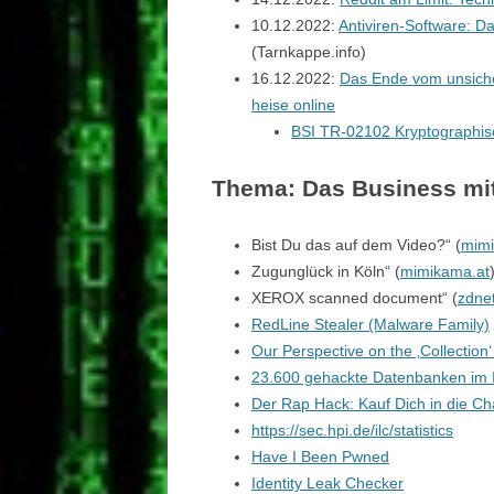
10.12.2022:
Antiviren-Software: D
(Tarnkappe.info)
16.12.2022:
Das Ende vom unsiche
heise online
BSI TR-02102 Kryptographis
Thema: Das Business mi
Bist Du das auf dem Video?“ (
mimi
Zugunglück in Köln“ (
mimikama.at
XEROX scanned document“ (
zdne
RedLine Stealer (Malware Family)
Our Perspective on the ‚Collection
23.600 gehackte Datenbanken im In
Der Rap Hack: Kauf Dich in die Ch
https://sec.hpi.de/ilc/statistics
Have I Been Pwned
Identity Leak Checker