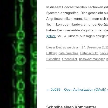
In diesem Podcast werden Techniken ode
Systeme anzugreifen. Dies geschieht au
Angriffstechniken kennt, kann man sich 
Techniken oder Hardware nur bei Gerät
haben.Der unerlaubte Zugriff auf fremde 
§202c
StGB). Unsere Aussagen spiegeln 
Dieser Beitrag wurde am
17. Dezember 202
Cit0day
,
data breaches
,
Datenschutz
,
hacki
Sicherheit
,
Openbullet
,
passwort manager
,
p
Beitragsnavigation
←
0d098 – Open Authorization (OAuth) 
Schreibe einen Kommentar