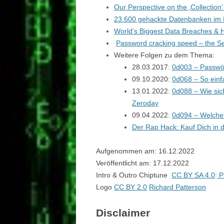
Our Perspective on the ‚Collection
23.600 gehackte Datenbanken im In
World’s Biggest Data Breaches & H
Password cracking speed – the Se
Weitere Folgen zu dem Thema:
28.03.2017:
0d003 – Passwö
09.10.2020:
0d068 – So einfa
13.01.2022:
0d088 – Wie sich
Zeroday
09.04.2022:
0d094 – Welchen
Der Rap Hack: Kauf Dich in d
Aufgenommen am: 16.12.2022
Veröffentlicht am: 17.12.2022
Intro & Outro Chiptune
CC BY SA 4.0
:
P
Logo
CC BY 2.0
Richard Patterson
Disclaimer