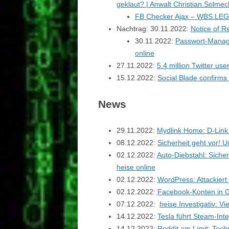
geklaut? | Anwalt Christian Solme
FB Checker Ajax – WBS.LE
Nachtrag: 30.11.2022:
Notice of R
30.11.2022:
Passwort-Manager
online
27.11.2022:
5.4 million Twitter us
15.12.2022:
Social Blade confirms
News
29.11.2022:
Mydlink Home: D-Lin
08.12.2022:
Sicherheit geht vor
02.12.2022:
Auto-Diebstahl: Siche
heise online
02.12.2022:
WordPress: Attackiert 
02.12.2022:
Facebook-Konten in G
07.12.2022:
heise Investigativ: V
14.12.2022:
Tesla führt Steam-Inte
14.12.2022:
Reddit am Limit: Tech