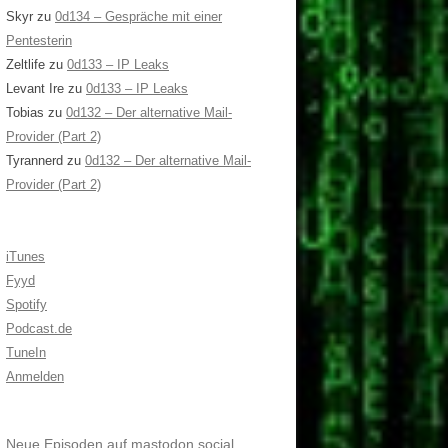
Skyr
zu
0d134 – Gespräche mit einer
Pentesterin
Zeltlife
zu
0d133 – IP Leaks
Levant Ire
zu
0d133 – IP Leaks
Tobias
zu
0d132 – Der alternative Mail-
Provider (Part 2)
Tyrannerd
zu
0d132 – Der alternative Mail-
Provider (Part 2)
iTunes
Fyyd
Spotify
Podcast.de
TuneIn
Anmelden
Neue Episoden auf mastodon.social