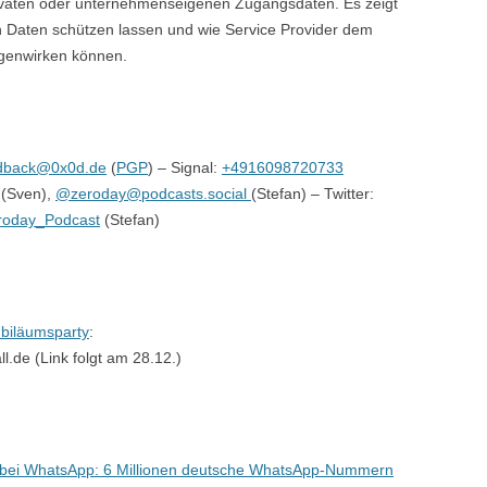
ivaten oder unternehmens­eigenen Zugangsdaten. Es zeigt
en Daten schützen lassen und wie Service Provider dem
egenwirken können.
dback@0x0d.de
(
PGP
) – Signal:
+4916098720733
(Sven),
@zeroday@podcasts.social
(Stefan) – Twitter:
oday_Podcast
(Stefan)
ubiläumsparty
:
l.de (Link folgt am 28.12.)
bei WhatsApp: 6 Millionen deutsche WhatsApp-Nummern