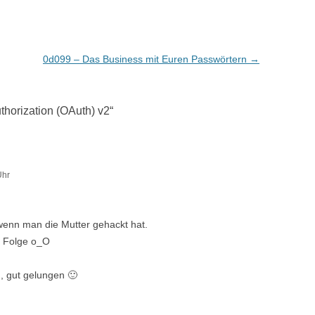
0d099 – Das Business mit Euren Passwörtern
→
horization (OAuth) v2
“
Uhr
wenn man die Mutter gehackt hat.
n Folge o_O
, gut gelungen 🙂