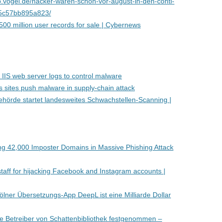
eb.vogel.de/hacker-waren-schon-vor-august-in-den-conti-
95c57bb895a823/
00 million user records for sale | Cybernews
 IIS web server logs to control malware
 sites push malware in supply-chain attack
hörde startet landesweites Schwachstellen-Scanning |
g 42,000 Imposter Domains in Massive Phishing Attack
staff for hijacking Facebook and Instagram accounts |
ölner Übersetzungs-App DeepL ist eine Milliarde Dollar
e Betreiber von Schattenbibliothek festgenommen –