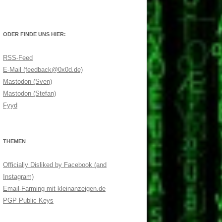
ODER FINDE UNS HIER:
RSS-Feed
E-Mail (feedback@0x0d.de)
Mastodon (Sven)
Mastodon (Stefan)
Fyyd
THEMEN
Officially Disliked by Facebook (and
Instagram)
Email-Farming mit kleinanzeigen.de
PGP Public Keys