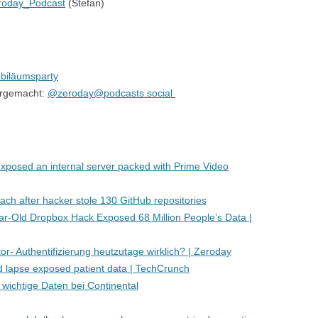
oday_Podcast
(Stefan)
ubiläumsparty
ergemacht:
@zeroday@podcasts.social
xposed an internal server packed with Prime Video
ach after hacker stole 130 GitHub repositories
ear-Old Dropbox Hack Exposed 68 Million People’s Data |
or- Authentifizierung heutzutage wirklich? | Zeroday
 lapse exposed patient data | TechCrunch
 wichtige Daten bei Continental