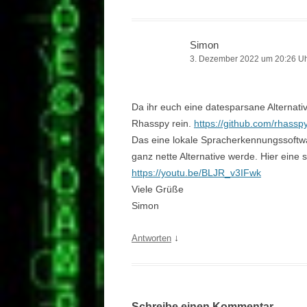
Simon
3. Dezember 2022 um 20:26 U
Da ihr euch eine datesparsane Alternati
Rhasspy rein.
https://github.com/rhassp
Das eine lokale Spracherkennungssoft
ganz nette Alternative werde. Hier eine
https://youtu.be/BLJR_v3IFwk
Viele Grüße
Simon
↓
Antworten
Schreibe einen Kommentar