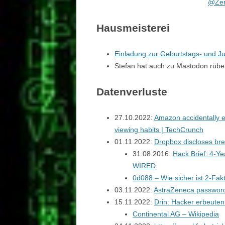
@Zer
Hausmeisterei
Einladung zur Geburtstags- und J
Stefan hat auch zu Mastodon rüb
Datenverluste
27.10.2022:
Amazon accidentally e
viewing habits | TechCrunch
01.11.2022:
Dropbox discloses bre
31.08.2016:
Hack Brief: 4-Y
WIRED
0d088 – Wie sicher ist 2-Fakt
03.11.2022:
AstraZeneca password
15.11.2022:
Drin: Hacker erbeuten
Continental AG – Wikipedia