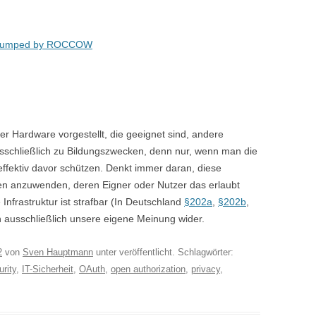
umped by ROCCOW
r Hardware vorgestellt, die geeignet sind, andere
sschließlich zu Bildungszwecken, denn nur, wenn man die
effektiv davor schützen. Denkt immer daran, diese
en anzuwenden, deren Eigner oder Nutzer das erlaubt
Infrastruktur ist strafbar (In Deutschland
§202a
,
§202b
,
ausschließlich unsere eigene Meinung wider.
2
von
Sven Hauptmann
unter veröffentlicht. Schlagwörter:
urity
,
IT-Sicherheit
,
OAuth
,
open authorization
,
privacy
,