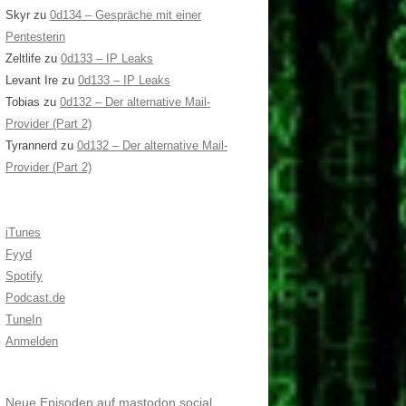
Skyr
zu
0d134 – Gespräche mit einer
Pentesterin
Zeltlife
zu
0d133 – IP Leaks
Levant Ire
zu
0d133 – IP Leaks
Tobias
zu
0d132 – Der alternative Mail-
Provider (Part 2)
Tyrannerd
zu
0d132 – Der alternative Mail-
Provider (Part 2)
iTunes
Fyyd
Spotify
Podcast.de
TuneIn
Anmelden
Neue Episoden auf mastodon.social