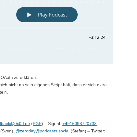
 OAuth zu erklären.
ich nicht an sein eigenes Script hält, dass er sich extra
teln.
dback@0x0d.de
(
PGP
) – Signal:
+4916098720733
(Sven),
@zeroday@podcasts.social
(Stefan) – Twitter: