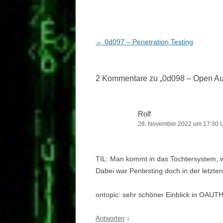
Beitragsnavigation
←
0d097 – Penetration Testing
2 Kommentare zu „
0d098 – Open Aut
Rolf
28. November 2022 um 17:30 
TIL: Man kommt in das Tochtersystem, 
Dabei war Pentesting doch in der letzte
ontopic: sehr schöner Einblick in OAUTH
↓
Antworten