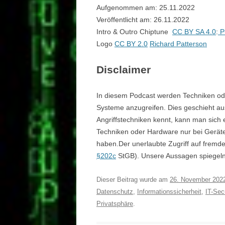
Aufgenommen am: 25.11.2022
Veröffentlicht am: 26.11.2022
Intro & Outro Chiptune
CC BY SA 4.0
:
P
Logo
CC BY 2.0
Richard Patterson
Disclaimer
In diesem Podcast werden Techniken ode
Systeme anzugreifen. Dies geschieht au
Angriffstechniken kennt, kann man sich 
Techniken oder Hardware nur bei Gerät
haben.Der unerlaubte Zugriff auf fremde 
§202c
StGB). Unsere Aussagen spiegeln 
Dieser Beitrag wurde am
26. November 202
Datenschutz
,
Informationssicherheit
,
IT-Sec
Privatsphäre
.