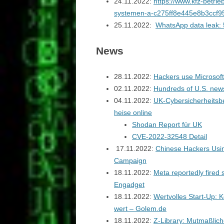
24.11.2022:
https://www.kfz-betri
systemen-a-c275ff8e445e8b3ccf
25.11.2022:
WhatsApp data leak: 5
News
28.11.2022:
Hackers use Microsoft
02.11.2022:
Hundreds of U.S. news
04.11.2022:
UK-Cybersicherheitsbe
heise online
Shodan Report für UK
CVE-2022-32548 Detail
17.11.2022:
Chinese Hackers Usin
Campaign
18.11.2022:
Meta reportedly fired 
Engadget
18.11.2022:
Wertvolles Start-Up: K
wert – Golem.de
18.11.2022:
Z-Library: Mutmaßlich