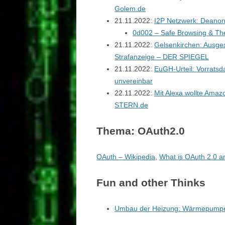
Golem.de
21.11.2022:
I2P Netzwerk: Deanon
0d002 – Safe Browsing & The
21.11.2022:
Gelsenkirchen: Ausges
Strafanzeige – DER SPIEGEL
21.11.2022:
EuGH-Urteil: Vorratsd
unvereinbar
22.11.2022:
Mit Alexa wollte Amazon
STERN.de
Thema: OAuth2.0
OAuth – Wikipedia
,
What is OAuth 2.0 an
Fun and other Thinks
Umbau der Heizung: Wärmepumpe 