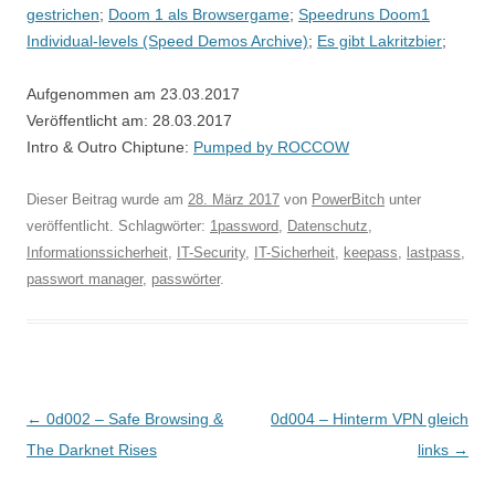
gestrichen
;
Doom 1 als Browsergame
;
Speedruns Doom1
Individual-levels (Speed Demos Archive)
;
Es gibt Lakritzbier
;
Aufgenommen am 23.03.2017
Veröffentlicht am: 28.03.2017
Intro & Outro Chiptune:
Pumped by ROCCOW
Dieser Beitrag wurde am
28. März 2017
von
PowerBitch
unter
veröffentlicht. Schlagwörter:
1password
,
Datenschutz
,
Informationssicherheit
,
IT-Security
,
IT-Sicherheit
,
keepass
,
lastpass
,
passwort manager
,
passwörter
.
Beitragsnavigation
←
0d002 – Safe Browsing &
0d004 – Hinterm VPN gleich
The Darknet Rises
links
→