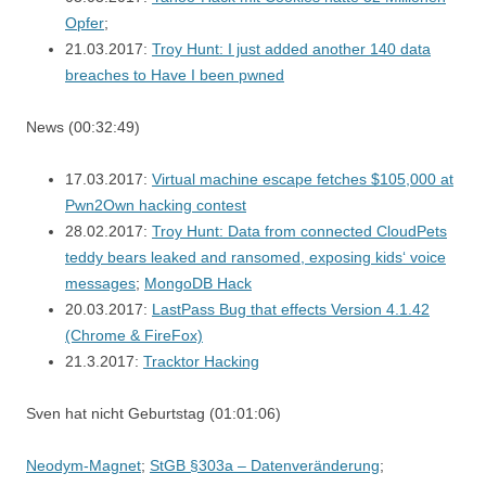
Opfer
;
21.03.2017:
Troy Hunt: I just added another 140 data
breaches to Have I been pwned
News (00:32:49)
17.03.2017:
Virtual machine escape fetches $105,000 at
Pwn2Own hacking contest
28.02.2017:
Troy Hunt: Data from connected CloudPets
teddy bears leaked and ransomed, exposing kids‘ voice
messages
;
MongoDB Hack
20.03.2017:
LastPass Bug that effects Version 4.1.42
(Chrome & FireFox)
21.3.2017:
Tracktor Hacking
Sven hat nicht Geburtstag (01:01:06)
Neodym-Magnet
;
StGB §303a – Datenveränderung
;