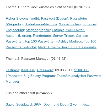
Thema 1: “ZeroCool” wusste es nicht besser (01:07:53)
Fisher Stevens (imdb)
;
Passwort (Duden)
;
Passwörter
(Wikipedia)
;
Brute-Force-Methode
;
Wörterbuchangriff
;
Social
Engineering
;
Steganographie
;
Entropie
;
Zwei-Faktor-
Authentifizierung
;
Renderfarm
;
Server-Tresor
;
Cartoon –
Passwörter
;
Top 100 Passwörter – Ashley Madison
;
Top 100
Passwörter – Adobe
;
Mark Burnett – Top 10.000 Passwords
;
Thema 2: Passwort Manager (01:46:42)
Lastpass
;
KeePass
;
1Password
; 09.03.2017:
$100.000
1Password Bug Bounty Program
;
TeamSIK analysiert Passwort
Manager
Fun and other Stuff (02:44:22)
Squid
;
Squidgard
;
BPjM
;
Doom und Doom 2 vom Index