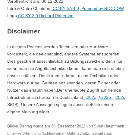
Veröffentlicht am: 30.12.2022
Intro & Outro Chiptune
CC BY SA 4.0
:
Pumped by ROCCOW
Logo
CC BY 2.0
Richard Patterson
Disclaimer
In diesem Podcast werden Techniken oder Hardware
vorgestellt, die geeignet sind, andere Systeme anzugreifen.
Dies geschieht ausschließlich zu Bildungszwecken, denn nur,
wenn man die Angriffstechniken kennt, kann man sich effektiv
davor schützen. Denkt immer daran, diese Techniken oder
Hardware nur bei Geräten anzuwenden, deren Eigner oder
Nutzer das erlaubt haben.Der unerlaubte Zugriff auf fremde
Infrastruktur ist strafbar (In Deutschland
§202a
,
§202b
,
§202c
StGB). Unsere Aussagen spiegeln ausschließlich unsere
eigene Meinung wider.
Dieser Beitrag wurde am
30. Dezember 2022
von
Sven Hauptmann
unter veröffentlicht. Schlagwörter:
Datenschutz
,
Geburtstag
,