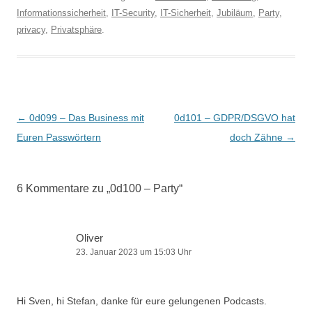
Informationssicherheit
,
IT-Security
,
IT-Sicherheit
,
Jubiläum
,
Party
,
privacy
,
Privatsphäre
.
Beitragsnavigation
←
0d099 – Das Business mit
0d101 – GDPR/DSGVO hat
Euren Passwörtern
doch Zähne
→
6 Kommentare zu „
0d100 – Party
“
Oliver
23. Januar 2023 um 15:03 Uhr
Hi Sven, hi Stefan, danke für eure gelungenen Podcasts.