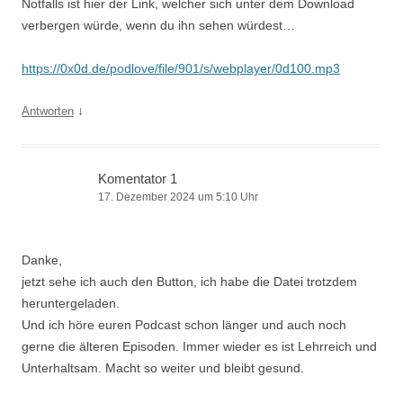
Notfalls ist hier der Link, welcher sich unter dem Download
verbergen würde, wenn du ihn sehen würdest…
https://0x0d.de/podlove/file/901/s/webplayer/0d100.mp3
↓
Antworten
Komentator 1
17. Dezember 2024 um 5:10 Uhr
Danke,
jetzt sehe ich auch den Button, ich habe die Datei trotzdem
heruntergeladen.
Und ich höre euren Podcast schon länger und auch noch
gerne die älteren Episoden. Immer wieder es ist Lehrreich und
Unterhaltsam. Macht so weiter und bleibt gesund.