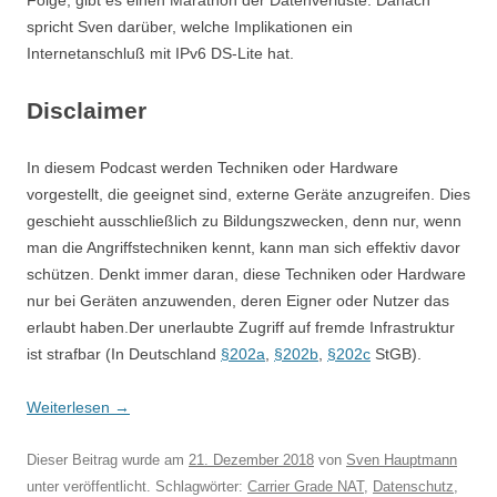
Folge, gibt es einen Marathon der Datenverluste. Danach
spricht Sven darüber, welche Implikationen ein
Internetanschluß mit IPv6 DS-Lite hat.
Disclaimer
In diesem Podcast werden Techniken oder Hardware
vorgestellt, die geeignet sind, externe Geräte anzugreifen. Dies
geschieht ausschließlich zu Bildungszwecken, denn nur, wenn
man die Angriffstechniken kennt, kann man sich effektiv davor
schützen. Denkt immer daran, diese Techniken oder Hardware
nur bei Geräten anzuwenden, deren Eigner oder Nutzer das
erlaubt haben.Der unerlaubte Zugriff auf fremde Infrastruktur
ist strafbar (In Deutschland
§202a
,
§202b
,
§202c
StGB).
Weiterlesen
→
Dieser Beitrag wurde am
21. Dezember 2018
von
Sven Hauptmann
unter veröffentlicht. Schlagwörter:
Carrier Grade NAT
,
Datenschutz
,