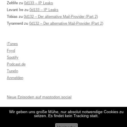
Zeltlife
zu
0d133 – IP Leaks
Levant Ire
zu
0d133 – IP Leaks
Tobias
zu
0d132 – Der alternative Mail-Provider (Part 2)
Tyrannerd
zu
0d132 – Der alternative Mail-Provider (Part 2)
iTunes
Fyyd
Spotify
Podcast.de
TuneIn
Anmelden
Neue Episoden auf mastodon.social
Wir geben uns große Mühe, nur absolut notwendige Cookies zu
setzen. Es findet kein Tracking statt.