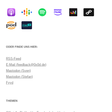
ODER FINDE UNS HIER:
RSS-Feed
E-Mail (feedback@0x0d.de)
Mastodon (Sven)
Mastodon (Stefan)
Fyyd
THEMEN