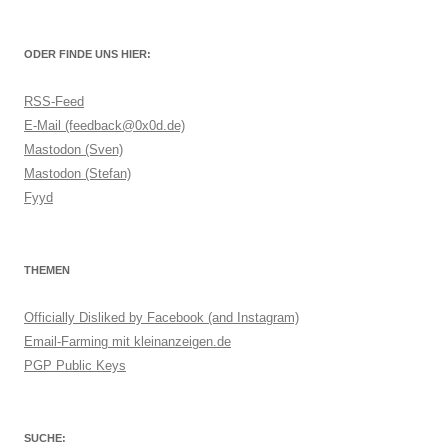
ODER FINDE UNS HIER:
RSS-Feed
E-Mail (feedback@0x0d.de)
Mastodon (Sven)
Mastodon (Stefan)
Fyyd
THEMEN
Officially Disliked by Facebook (and Instagram)
Email-Farming mit kleinanzeigen.de
PGP Public Keys
SUCHE: