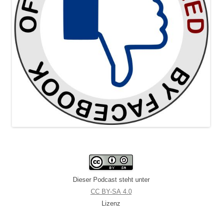
Dieser Podcast steht unter
CC BY-SA 4.0
Lizenz