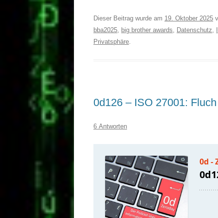
Dieser Beitrag wurde am
19. Oktober 2025
v
bba2025
,
big brother awards
,
Datenschutz
,
Privatsphäre
.
0d126 – ISO 27001: Fluch
6 Antworten