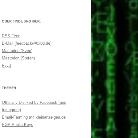
ODER FINDE UNS HIER:
RSS-Feed
E-Mail (feedback@0x0d.de)
Mastodon (Sven)
Mastodon (Stefan)
Fyyd
THEMEN
Officially Disliked by Facebook (and
Instagram)
Email-Farming mit kleinanzeigen.de
PGP Public Keys