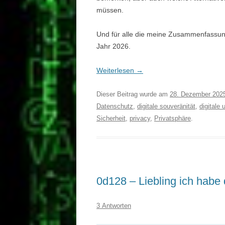
müssen.
Und für alle die meine Zusammenfassung
Jahr 2026.
Weiterlesen
→
Dieser Beitrag wurde am
28. Dezember 202
Datenschutz
,
digitale souveränität
,
digitale
Sicherheit
,
privacy
,
Privatsphäre
.
0d128 – Liebling ich habe d
3 Antworten