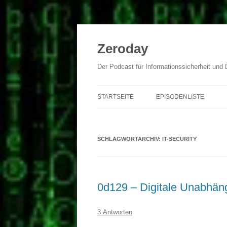
Zum
Inhalt
springen
Zeroday
Der Podcast für Informationssicherheit und
STARTSEITE
EPISODENLISTE
SCHLAGWORTARCHIV:
IT-SECURITY
0d129 – Digitale Unabhäng
3 Antworten