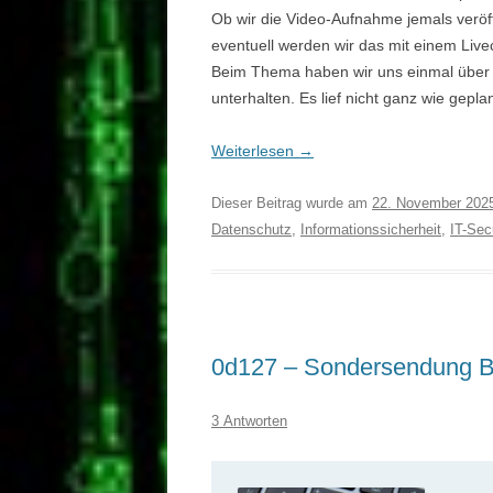
Ob wir die Video-Aufnahme jemals veröff
eventuell werden wir das mit einem Live
Beim Thema haben wir uns einmal über 
unterhalten. Es lief nicht ganz wie gepla
Weiterlesen
→
Dieser Beitrag wurde am
22. November 202
Datenschutz
,
Informationssicherheit
,
IT-Sec
0d127 – Sondersendung B
3 Antworten