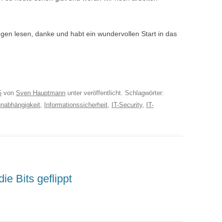
en lesen, danke und habt ein wundervollen Start in das
5
von
Sven Hauptmann
unter veröffentlicht. Schlagwörter:
 unabhängigkeit
,
Informationssicherheit
,
IT-Security
,
IT-
ie Bits geflippt