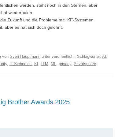
entlichen werden, steht noch in den Sternen, aber
chat wiederholen.
die Zukunft und die Probleme mit “KI”-Systemen
nt, aber es hat sich doch gelohnt.
5
von
Sven Hauptmann
unter veröffentlicht. Schlagwörter:
AI
,
urity
,
IT-Sicherheit
,
KI
,
LLM
,
ML
,
privacy
,
Privatsphäre
.
ig Brother Awards 2025