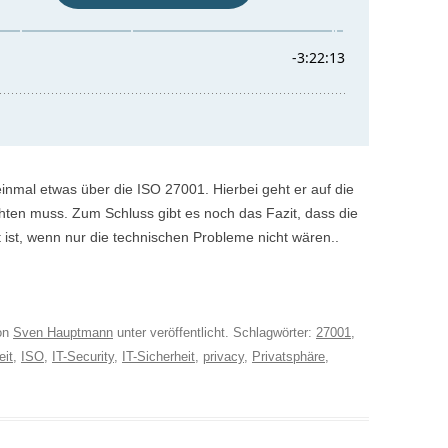
einmal etwas über die ISO 27001. Hierbei geht er auf die
ten muss. Zum Schluss gibt es noch das Fazit, dass die
t ist, wenn nur die technischen Probleme nicht wären..
on
Sven Hauptmann
unter veröffentlicht. Schlagwörter:
27001
,
eit
,
ISO
,
IT-Security
,
IT-Sicherheit
,
privacy
,
Privatsphäre
,