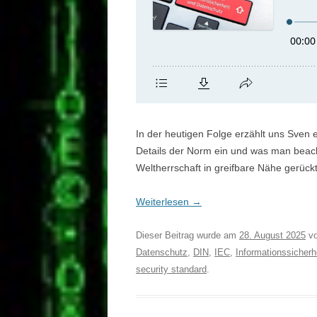
In der heutigen Folge erzählt uns Sven 
Details der Norm ein und was man beach
Weltherrschaft in greifbare Nähe gerück
Weiterlesen
→
Dieser Beitrag wurde am
28. August 2025
v
Datenschutz
,
DIN
,
IEC
,
Informationssicherh
security standard
.