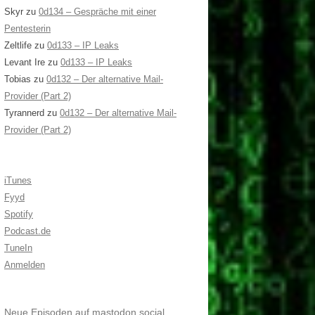
Skyr
zu
0d134 – Gespräche mit einer
Pentesterin
Zeltlife
zu
0d133 – IP Leaks
Levant Ire
zu
0d133 – IP Leaks
Tobias
zu
0d132 – Der alternative Mail-
Provider (Part 2)
Tyrannerd
zu
0d132 – Der alternative Mail-
Provider (Part 2)
iTunes
Fyyd
Spotify
Podcast.de
TuneIn
Anmelden
Neue Episoden auf mastodon.social