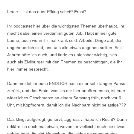
Leute… Ist das euer f**king schei** Ernst?
Ihr podcastet hier über die wichtigsten Themen überhaupt. Ihr
macht dabei einen verdammt guten Job. Habt immer gute
Laune, auch wenn ihr mal krank seid. Arbeitet Dinge auf, die
ungeheuerlich sind, und uns alle etwas angehen sollten. Seit
Jahren höre ich euch, und finde es unfassbar wichtig, sich
auch als Zivilbürger mit den Themen zu beschäftigen, die Ihr
hier immer besprecht.
Dann meldet ihr euch ENDLICH nach einer sehr langen Pause
zurück, und das Erste, was ich mir hier anhören muss, ist euer
widerliches Geschmatze an einem Samstag früh, noch vor 6
Uhr, mit Kopfhörern, damit ich die Nachbarn nicht belästige???
Das klingt aufgeregt, genervt, aggressiv, habe ich Recht? Dann
erkläre ich euch mal etwas, wovon ihr vielleicht noch nie etwas
gehört habt. Es gibt Menschen, die leiden an sogenannter