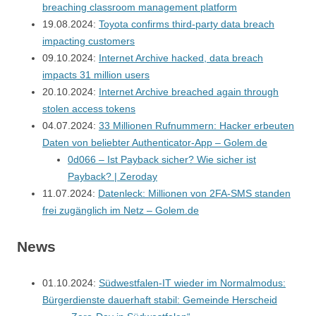
breaching classroom management platform
19.08.2024:
Toyota confirms third-party data breach
impacting customers
09.10.2024:
Internet Archive hacked, data breach
impacts 31 million users
20.10.2024:
Internet Archive breached again through
stolen access tokens
04.07.2024:
33 Millionen Rufnummern: Hacker erbeuten
Daten von beliebter Authenticator-App – Golem.de
0d066 – Ist Payback sicher? Wie sicher ist
Payback? | Zeroday
11.07.2024:
Datenleck: Millionen von 2FA-SMS standen
frei zugänglich im Netz – Golem.de
News
01.10.2024:
Südwestfalen-IT wieder im Normalmodus:
Bürgerdienste dauerhaft stabil: Gemeinde Herscheid