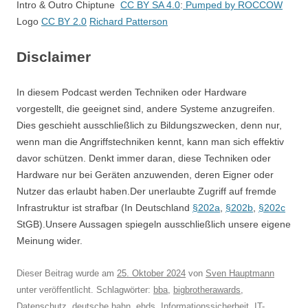
Intro & Outro Chiptune
CC BY SA 4.0
:
Pumped by ROCCOW
Logo
CC BY 2.0
Richard Patterson
Disclaimer
In diesem Podcast werden Techniken oder Hardware
vorgestellt, die geeignet sind, andere Systeme anzugreifen.
Dies geschieht ausschließlich zu Bildungszwecken, denn nur,
wenn man die Angriffstechniken kennt, kann man sich effektiv
davor schützen. Denkt immer daran, diese Techniken oder
Hardware nur bei Geräten anzuwenden, deren Eigner oder
Nutzer das erlaubt haben.Der unerlaubte Zugriff auf fremde
Infrastruktur ist strafbar (In Deutschland
§202a
,
§202b
,
§202c
StGB).Unsere Aussagen spiegeln ausschließlich unsere eigene
Meinung wider.
Dieser Beitrag wurde am
25. Oktober 2024
von
Sven Hauptmann
unter veröffentlicht. Schlagwörter:
bba
,
bigbrotherawards
,
Datenschutz
,
deutsche bahn
,
ehds
,
Informationssicherheit
,
IT-