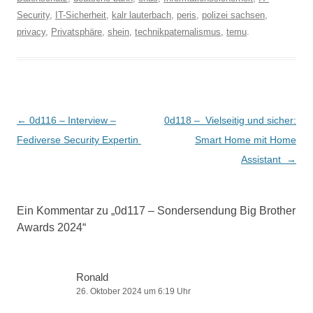
Security
,
IT-Sicherheit
,
kalr lauterbach
,
peris
,
polizei sachsen
,
privacy
,
Privatsphäre
,
shein
,
technikpaternalismus
,
temu
.
Beitragsnavigation
←
0d116 – Interview –
0d118 – Vielseitig und sicher:
Fediverse Security Expertin
Smart Home mit Home
Assistant
→
Ein Kommentar zu „
0d117 – Sondersendung Big Brother
Awards 2024
“
Ronald
26. Oktober 2024 um 6:19 Uhr