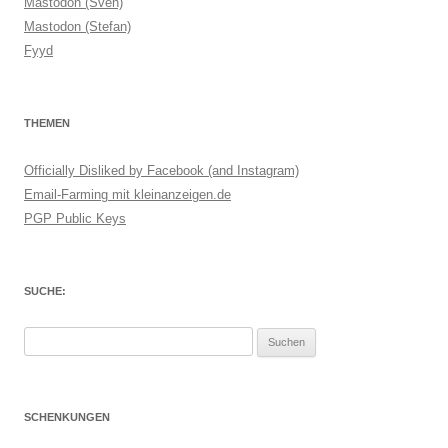
Mastodon (Sven)
Mastodon (Stefan)
Fyyd
THEMEN
Officially Disliked by Facebook (and Instagram)
Email-Farming mit kleinanzeigen.de
PGP Public Keys
SUCHE:
Suchen
nach:
SCHENKUNGEN