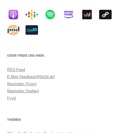
ODER FINDE UNS HIER:
RSS-Feed
E-Mail (feedback@0x0d.de)
Mastodon (Sven)
Mastodon (Stefan)
Fyyd
THEMEN