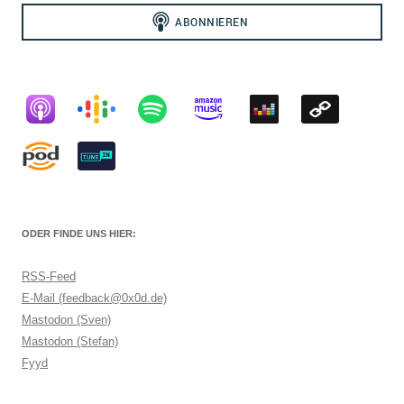
ODER FINDE UNS HIER:
RSS-Feed
E-Mail (feedback@0x0d.de)
Mastodon (Sven)
Mastodon (Stefan)
Fyyd