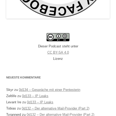
Dieser Podcast steht unter
CC BY-SA 4.0
Lizenz
NEUESTE KOMMENTARE
Skyr
zu
0d134 – Gespräche mit einer Pentesterin
Zeltlife
zu
0d133 – IP Leaks
Levant Ire
zu
0d133 – IP Leaks
Tobias
zu
0d132 – Der alternative Mail-Provider (Part 2)
Tyrannerd
zu
0d132 – Der alternative Mail-Provider (Part 2)