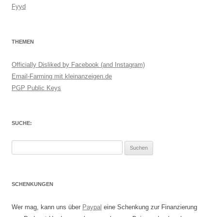
Fyyd
THEMEN
Officially Disliked by Facebook (and Instagram)
Email-Farming mit kleinanzeigen.de
PGP Public Keys
SUCHE:
Suchen
nach:
SCHENKUNGEN
Wer mag, kann uns über
Paypal
eine Schenkung zur Finanzierung