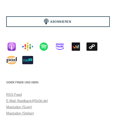
ODER FINDE UNS HIER:
RSS-Feed
E-Mail (feedback@0x0d.de)
Mastodon (Sven)
Mastodon (Stefan)