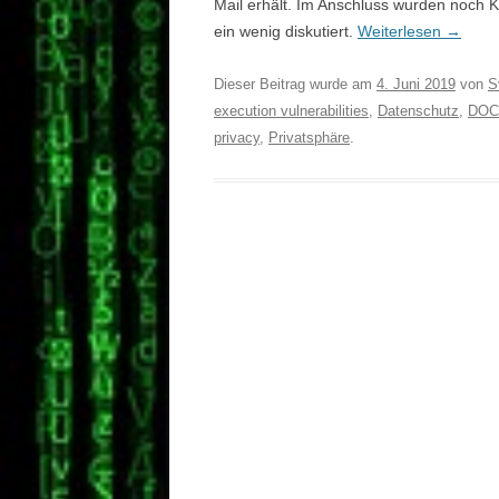
Mail erhält. Im Anschluss wurden noc
ein wenig diskutiert.
Weiterlesen
→
Dieser Beitrag wurde am
4. Juni 2019
von
S
execution vulnerabilities
,
Datenschutz
,
DOC
privacy
,
Privatsphäre
.