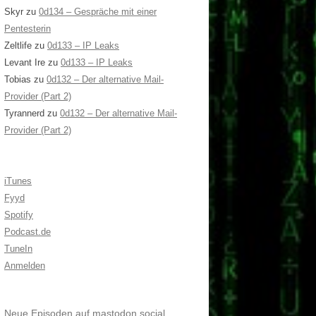
Skyr
zu
0d134 – Gespräche mit einer
Pentesterin
Zeltlife
zu
0d133 – IP Leaks
Levant Ire
zu
0d133 – IP Leaks
Tobias
zu
0d132 – Der alternative Mail-
Provider (Part 2)
Tyrannerd
zu
0d132 – Der alternative Mail-
Provider (Part 2)
iTunes
Fyyd
Spotify
Podcast.de
TuneIn
Anmelden
Neue Episoden auf mastodon.social