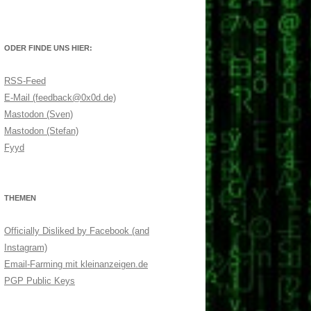
ODER FINDE UNS HIER:
RSS-Feed
E-Mail (feedback@0x0d.de)
Mastodon (Sven)
Mastodon (Stefan)
Fyyd
THEMEN
Officially Disliked by Facebook (and
Instagram)
Email-Farming mit kleinanzeigen.de
PGP Public Keys