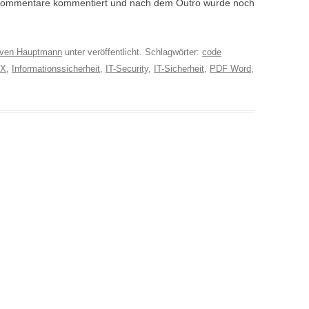
h Kommentare kommentiert und nach dem Outro wurde noch
ven Hauptmann
unter veröffentlicht. Schlagwörter:
code
X
,
Informationssicherheit
,
IT-Security
,
IT-Sicherheit
,
PDF Word
,