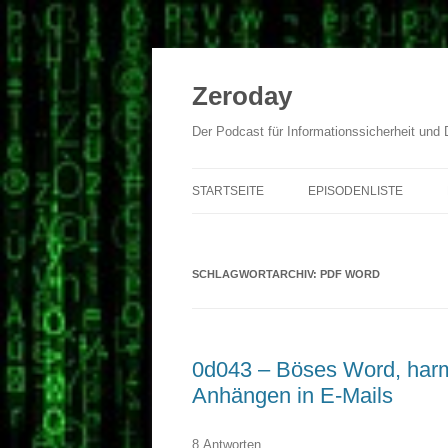
Zum
Inhalt
springen
Zeroday
Der Podcast für Informationssicherheit und
STARTSEITE
EPISODENLISTE
SCHLAGWORTARCHIV:
PDF WORD
0d043 – Böses Word, har
Anhängen in E-Mails
8 Antworten