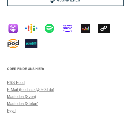
ODER FINDE UNS HIER:
RSS-Feed
E-Mail (feedback@0x0d.de)
Mastodon (Sven)
Mastodon (Stefan)
Fyyd