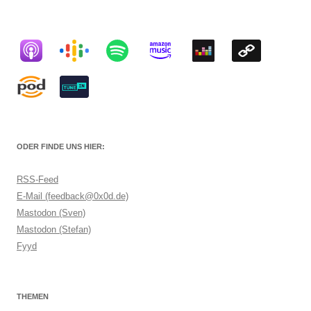
ODER FINDE UNS HIER:
RSS-Feed
E-Mail (feedback@0x0d.de)
Mastodon (Sven)
Mastodon (Stefan)
Fyyd
THEMEN