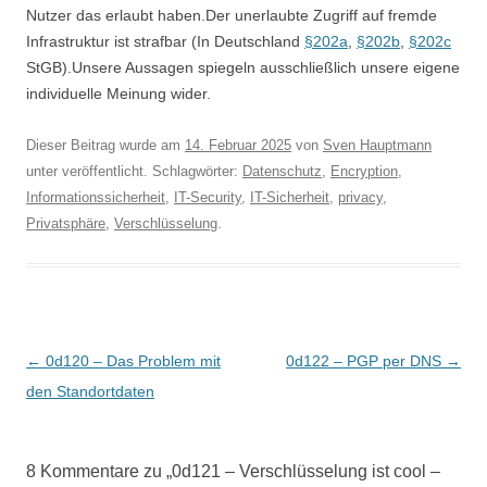
Nutzer das erlaubt haben.Der unerlaubte Zugriff auf fremde
Infrastruktur ist strafbar (In Deutschland
§202a
,
§202b
,
§202c
StGB).Unsere Aussagen spiegeln ausschließlich unsere eigene
individuelle Meinung wider.
Dieser Beitrag wurde am
14. Februar 2025
von
Sven Hauptmann
unter veröffentlicht. Schlagwörter:
Datenschutz
,
Encryption
,
Informationssicherheit
,
IT-Security
,
IT-Sicherheit
,
privacy
,
Privatsphäre
,
Verschlüsselung
.
Beitragsnavigation
←
0d120 – Das Problem mit
0d122 – PGP per DNS
→
den Standortdaten
8 Kommentare zu „
0d121 – Verschlüsselung ist cool –