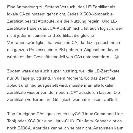
Eine Anmerkung zu Stefans Versuch, das LE-Zertifikat als
lokale CA zu nutzen: geht nicht. Jedes X.500-kompatible
Zertifikat besitzt Attritbute, die die Nutzung regeln. Und LE-
Zertifikate haben das „CA-Attribut“ nicht. Ist auch logisch, weil
nicht jeder mit einem End-Zertifikat die gleiche
Vertrauenswürdigkeit hat wie eine CA, da dazu ja auch noch
die ganzen Prozesse einer PKI gehören. Abgesehen davon
würde es das Geschäftsmodell von CAs unterwandern… 😉
Zudem wäre das auch super hustling, weil die LE-Zertifikate
nur 90 Tage gültig sind. In dem Moment, wo das Zertifikat
abläuft und neu ausgestellt wird, müsste man alle lokalen
Zertifikate wieder von der neuen „CA“ ausstellen lassen. Die
Zertifikate verlieren ihre Gültigkeit, wenn der Issuer abläuft.
Tipp für eigene CAs: guckt euch tinyCA (Linux Command Line
Tool) oder XCA (für eine Linux-GUI). Für Java-Kenner gibt es
noch EJBCA, aber das kenne ich selbst nicht. Ansonsten kann