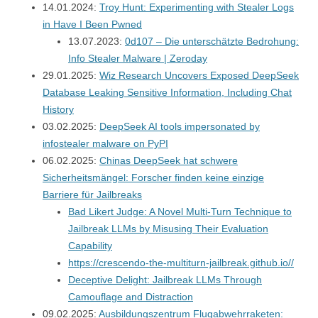
14.01.2024:
Troy Hunt: Experimenting with Stealer Logs
in Have I Been Pwned
13.07.2023:
0d107 – Die unterschätzte Bedrohung:
Info Stealer Malware | Zeroday
29.01.2025:
Wiz Research Uncovers Exposed DeepSeek
Database Leaking Sensitive Information, Including Chat
History
03.02.2025:
DeepSeek AI tools impersonated by
infostealer malware on PyPI
06.02.2025:
Chinas DeepSeek hat schwere
Sicherheitsmängel: Forscher finden keine einzige
Barriere für Jailbreaks
Bad Likert Judge: A Novel Multi-Turn Technique to
Jailbreak LLMs by Misusing Their Evaluation
Capability
https://crescendo-the-multiturn-jailbreak.github.io//
Deceptive Delight: Jailbreak LLMs Through
Camouflage and Distraction
09.02.2025:
Ausbildungszentrum Flugabwehrraketen: