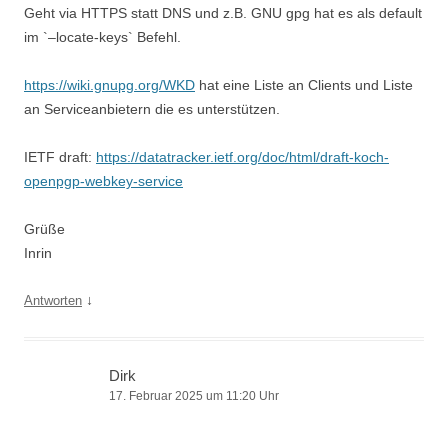
Geht via HTTPS statt DNS und z.B. GNU gpg hat es als default
im `–locate-keys` Befehl.
https://wiki.gnupg.org/WKD
hat eine Liste an Clients und Liste
an Serviceanbietern die es unterstützen.
IETF draft:
https://datatracker.ietf.org/doc/html/draft-koch-
openpgp-webkey-service
Grüße
Inrin
↓
Antworten
Dirk
17. Februar 2025 um 11:20 Uhr