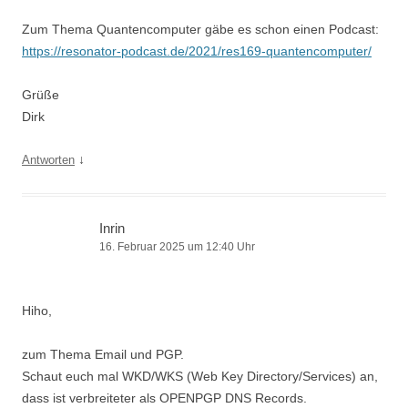
Zum Thema Quantencomputer gäbe es schon einen Podcast:
https://resonator-podcast.de/2021/res169-quantencomputer/
Grüße
Dirk
↓
Antworten
Inrin
16. Februar 2025 um 12:40 Uhr
Hiho,
zum Thema Email und PGP.
Schaut euch mal WKD/WKS (Web Key Directory/Services) an,
dass ist verbreiteter als OPENPGP DNS Records.