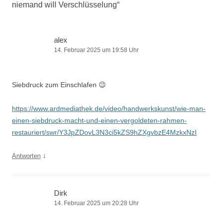
niemand will Verschlüsselung
“
alex
14. Februar 2025 um 19:58 Uhr
Siebdruck zum Einschlafen 😉
https://www.ardmediathek.de/video/handwerkskunst/wie-man-
einen-siebdruck-macht-und-einen-vergoldeten-rahmen-
restauriert/swr/Y3JpZDovL3N3ci5kZS9hZXgvbzE4MzkxNzI
↓
Antworten
Dirk
14. Februar 2025 um 20:28 Uhr