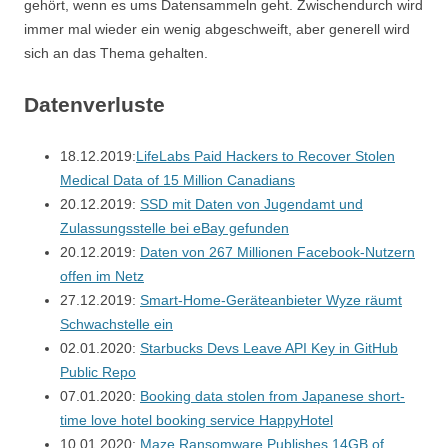
gehört, wenn es ums Datensammeln geht. Zwischendurch wird
immer mal wieder ein wenig abgeschweift, aber generell wird
sich an das Thema gehalten.
Datenverluste
18.12.2019:
LifeLabs Paid Hackers to Recover Stolen
Medical Data of 15 Million Canadians
20.12.2019:
SSD mit Daten von Jugendamt und
Zulassungsstelle bei eBay gefunden
20.12.2019:
Daten von 267 Millionen Facebook-Nutzern
offen im Netz
27.12.2019:
Smart-Home-Geräteanbieter Wyze räumt
Schwachstelle ein
02.01.2020:
Starbucks Devs Leave API Key in GitHub
Public Repo
07.01.2020:
Booking data stolen from Japanese short-
time love hotel booking service HappyHotel
10.01.2020:
Maze Ransomware Publishes 14GB of