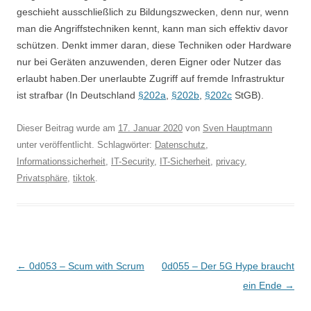
geschieht ausschließlich zu Bildungszwecken, denn nur, wenn
man die Angriffstechniken kennt, kann man sich effektiv davor
schützen. Denkt immer daran, diese Techniken oder Hardware
nur bei Geräten anzuwenden, deren Eigner oder Nutzer das
erlaubt haben.Der unerlaubte Zugriff auf fremde Infrastruktur
ist strafbar (In Deutschland
§202a
,
§202b
,
§202c
StGB).
Dieser Beitrag wurde am
17. Januar 2020
von
Sven Hauptmann
unter veröffentlicht. Schlagwörter:
Datenschutz
,
Informationssicherheit
,
IT-Security
,
IT-Sicherheit
,
privacy
,
Privatsphäre
,
tiktok
.
Beitragsnavigation
←
0d053 – Scum with Scrum
0d055 – Der 5G Hype braucht
ein Ende
→