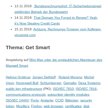
13.11.2018:
Bundesrechnungshof: IT-Sicherheitsmängel
gefährden Betrieb der Bundeswehr
14.11.2018:
That Domain You Forgot to Renew? Yeah,
it’s Now Stealing Credit Cards
15.11.2018:
Achtung: Rechnungs-Trojaner vom Kollegen
,
virustotal.com
Thema: Get Smart
Anspielung auf
Mini-Max oder die unglaublichen Abenteuer des
Maxwell Smart
Helmut Gröttrup
;
Jürgen Dethloff
;
Roland Moreno
;
Michel
Ugon
;
Honeywell Bull
;
Schlumberger
;
Gemalto
;
Dexa Systems
;
public key infrastructure
(PKI);
ISO/IEC 7810
;
ISO/IEC 7816
;
communications protocols
;
subscriber identity modules
;
ISO/IEC 14443
;
Porto
;
Andante
;
CCID
;
Bitlocker
;
security
token
;
Mozilla’s
;
Firefox
;
web browser
;
certificates
;
disk