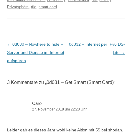
Privatsphäre
,
rfid
,
smart card
.
Beitragsnavigation
←
0d030 – Nowhere to hide –
0d032 – Internet per IPv6 DS-
Server und Dienste im Internet
Lite
→
aufspüren
3 Kommentare zu „
0d031 – Get Smart (Smart Card)
“
Caro
27. November 2018 um 22:28 Uhr
Leider gab es dieses Jahr wohl keine Altion mit 5$ bei shodan.