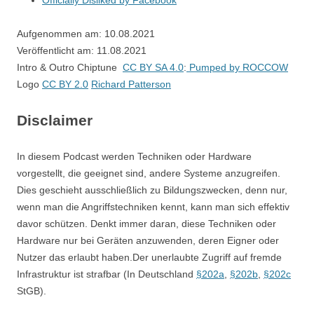
Officially Disliked by Facebook
Aufgenommen am: 10.08.2021
Veröffentlicht am: 11.08.2021
Intro & Outro Chiptune
CC BY SA 4.0
:
Pumped by ROCCOW
Logo
CC BY 2.0
Richard Patterson
Disclaimer
In diesem Podcast werden Techniken oder Hardware
vorgestellt, die geeignet sind, andere Systeme anzugreifen.
Dies geschieht ausschließlich zu Bildungszwecken, denn nur,
wenn man die Angriffstechniken kennt, kann man sich effektiv
davor schützen. Denkt immer daran, diese Techniken oder
Hardware nur bei Geräten anzuwenden, deren Eigner oder
Nutzer das erlaubt haben.Der unerlaubte Zugriff auf fremde
Infrastruktur ist strafbar (In Deutschland
§202a
,
§202b
,
§202c
StGB).