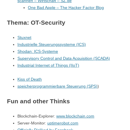
scannen – Wirtschaft – SZ.de
One Bad Apple – The Hacker Factor Blog
Thema: OT-Security
Stuxnet
Industrielle Steuerungssysteme (ICS)
Shodan: ICS-Systeme
Supervisory Control and Data Acquisition (SCADA)
Industrial Internet of Things (IIoT)
Kiss of Death
speicherprogrammierbare Steuerung (SPS)
)
Fun and other Thinks
Blockchain-Explorer:
www.blockchain.com
Server-Monitor:
uptimerobot.com