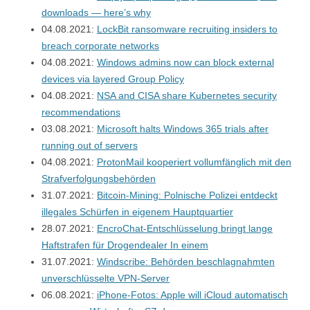
downloads — here’s why
04.08.2021:
LockBit ransomware recruiting insiders to
breach corporate networks
04.08.2021:
Windows admins now can block external
devices via layered Group Policy
04.08.2021:
NSA and CISA share Kubernetes security
recommendations
03.08.2021:
Microsoft halts Windows 365 trials after
running out of servers
04.08.2021:
ProtonMail kooperiert vollumfänglich mit den
Strafverfolgungsbehörden
31.07.2021:
Bitcoin-Mining: Polnische Polizei entdeckt
illegales Schürfen in eigenem Hauptquartier
28.07.2021:
EncroChat-Entschlüsselung bringt lange
Haftstrafen für Drogendealer In einem
31.07.2021:
Windscribe: Behörden beschlagnahmten
unverschlüsselte VPN-Server
06.08.2021:
iPhone-Fotos: Apple will iCloud automatisch