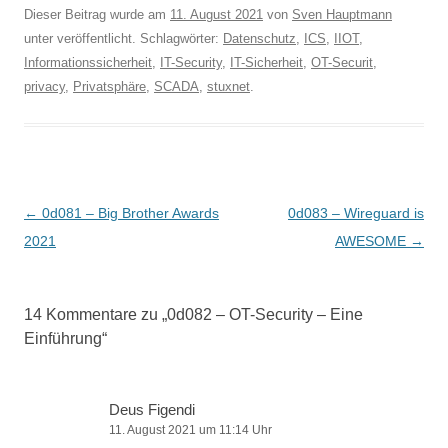
Dieser Beitrag wurde am
11. August 2021
von
Sven Hauptmann
unter veröffentlicht. Schlagwörter:
Datenschutz
,
ICS
,
IIOT
,
Informationssicherheit
,
IT-Security
,
IT-Sicherheit
,
OT-Securit
,
privacy
,
Privatsphäre
,
SCADA
,
stuxnet
.
Beitragsnavigation
←
0d081 – Big Brother Awards
0d083 – Wireguard is
2021
AWESOME
→
14 Kommentare zu „
0d082 – OT-Security – Eine
Einführung
“
Deus Figendi
11. August 2021 um 11:14 Uhr