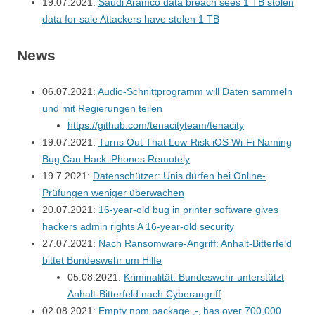
19.07.2021:
Saudi Aramco data breach sees 1 TB stolen
data for sale Attackers have stolen 1 TB
News
06.07.2021:
Audio-Schnittprogramm will Daten sammeln
und mit Regierungen teilen
https://github.com/tenacityteam/tenacity
19.07.2021:
Turns Out That Low-Risk iOS Wi-Fi Naming
Bug Can Hack iPhones Remotely
19.7.2021:
Datenschützer: Unis dürfen bei Online-
Prüfungen weniger überwachen
20.07.2021:
16-year-old bug in printer software gives
hackers admin rights A 16-year-old security
27.07.2021:
Nach Ransomware-Angriff: Anhalt-Bitterfeld
bittet Bundeswehr um Hilfe
05.08.2021:
Kriminalität: Bundeswehr unterstützt
Anhalt-Bitterfeld nach Cyberangriff
02.08.2021:
Empty npm package ‚-‚ has over 700,000