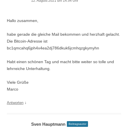
12. August 2021 um 14:54 Uhr
Hallo zusammen,
habe gerade die gleiche Mail bekommen und herzhaft gelacht.
Die Bitcoin-Adresse ist
bc1qmcahq6jph4x4ea2dj786dkuk6jcmhqzgkymyhn
Habt einen schönen Tag und macht bitte weiter so tolle und
lehrreiche Unterhaltung.
Viele Grüße
Marco
↓
Antworten
Sven Hauptmann
Beitragsautor